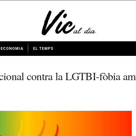
ECONOMIA
EL TEMPS
onal contra la LGTBI-fòbia amb 