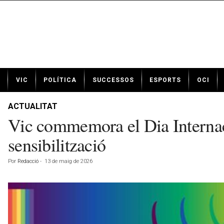
N
VIC
POLÍTICA
SUCCESSOS
ESPORTS
OCI
o
t
í
ACTUALITAT
c
Vic commemora el Dia Internaci
i
e
sensibilització
s
d
Por
Redacció
-
13 de maig de 2026
e
V
i
c
a
v