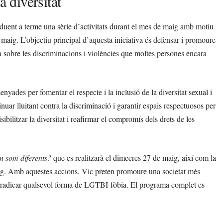
a diversitat
duent a terme una sèrie d’activitats durant el mes de maig amb motiu
maig. L’objectiu principal d’aquesta iniciativa és defensar i promoure
a sobre les discriminacions i violències que moltes persones encara
nyades per fomentar el respecte i la inclusió de la diversitat sexual i
inuar lluitant contra la discriminació i garantir espais respectuosos per
ilitzar la diversitat i reafirmar el compromís dels drets de les
n som diferents?
que es realitzarà el dimecres 27 de maig, així com la
ig. Amb aquestes accions, Vic preten promoure una societat més
 erradicar qualsevol forma de LGTBI-fòbia. El programa complet es