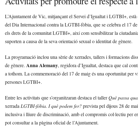
Activitats per promoure el respecte a l
L’Ajuntament de Vic, mitjançant el Servei d’Igualtat i LGTBI+, està 
del Dia Internacional contra la LGTBI-fòbia, que se celebra el 17 de 
els drets de la comunitat LGTBI+, així com sensibilitzar la ciutadani
suporten a causa de la seva orientació sexual o identitat de gènere.
La programació inclou una sèrie de xerrades, tallers i formacions disse
Anna Alemany
de gènere.
, regidora d’Igualtat, destaca que cal cont
a tothom. La commemoració del 17 de maig és una oportunitat per visib
persones LGTBI+.
Entre les activitats que s’organitzaran destaca el taller
Què passa qua
xerrada
LGTBI-fòbia. I què podem fer?
prevista pel dijous 28 de ma
inclusiva i lliure de discriminació, amb el compromís col·lectiu per
pot consultar a la pàgina oficial de l’Ajuntament.