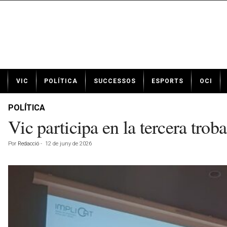
N
VIC
POLÍTICA
SUCCESSOS
ESPORTS
OCI
o
t
í
POLÍTICA
c
Vic participa en la tercera tro
i
e
Por
Redacció
-
12 de juny de 2026
s
d
e
V
i
c
a
v