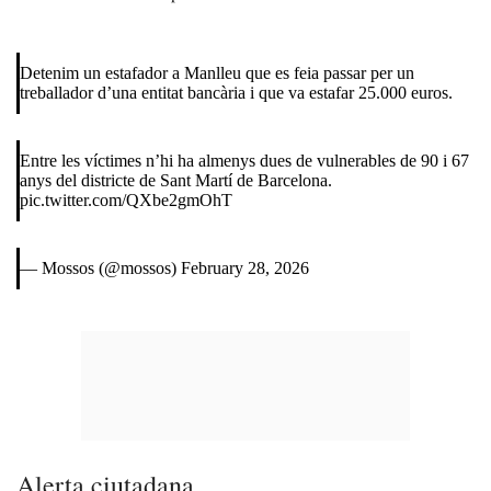
Detenim un estafador a Manlleu que es feia passar per un
treballador d’una entitat bancària i que va estafar 25.000 euros.
Entre les víctimes n’hi ha almenys dues de vulnerables de 90 i 67
anys del districte de Sant Martí de Barcelona.
pic.twitter.com/QXbe2gmOhT
— Mossos (@mossos)
February 28, 2026
Alerta ciutadana