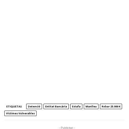
ETIQUETAS
Detenció
Entitat Bancària
Estafa
Manlleu
Robar 25.000 €
Víctimes Vulnerables
- Publicitat -