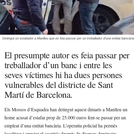
Detingut un estafador a Manlleu que es feia passar per un treballador d’una entitat bancària
El presumpte autor es feia passar per
treballador d’un banc i entre les
seves víctimes hi ha dues persones
vulnerables del districte de Sant
Martí de Barcelona.
Els Mossos d’Esquadra han detingut aquest dimarts a Manlleu un
home acusat d’estafar prop de 25.000 euros fent-se passar per un
empleat d’una entitat bancària. L’operatiu policial ha permès
localitzar i arrestar el sospitós després de diverses denúncies