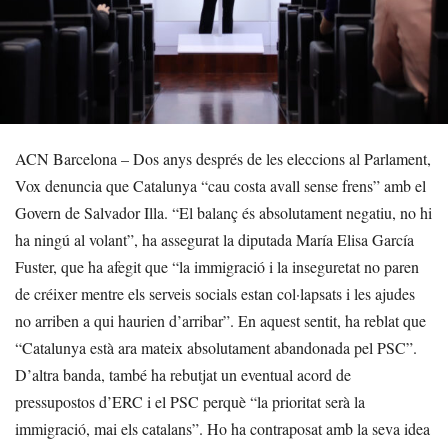
ACN Barcelona – Dos anys després de les eleccions al Parlament,
Vox denuncia que Catalunya “cau costa avall sense frens” amb el
Govern de Salvador Illa. “El balanç és absolutament negatiu, no hi
ha ningú al volant”, ha assegurat la diputada María Elisa García
Fuster, que ha afegit que “la immigració i la inseguretat no paren
de créixer mentre els serveis socials estan col·lapsats i les ajudes
no arriben a qui haurien d’arribar”. En aquest sentit, ha reblat que
“Catalunya està ara mateix absolutament abandonada pel PSC”.
D’altra banda, també ha rebutjat un eventual acord de
pressupostos d’ERC i el PSC perquè “la prioritat serà la
immigració, mai els catalans”. Ho ha contraposat amb la seva idea