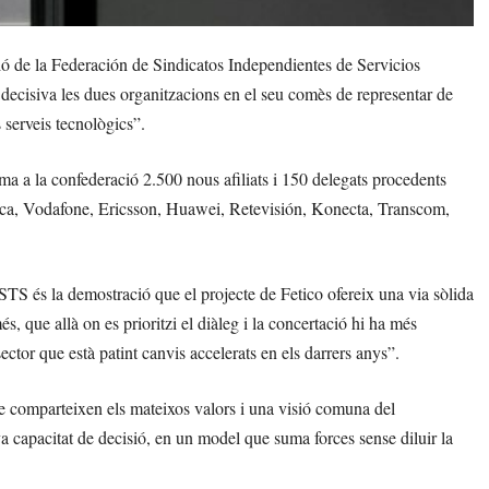
ó de la Federación de Sindicatos Independientes de Servicios
decisiva les dues organitzacions en el seu comès de representar de
 serveis tecnològics”.
a a la confederació 2.500 nous afiliats i 150 delegats procedents
ica, Vodafone, Ericsson, Huawei, Retevisión, Konecta, Transcom,
eSTS és la demostració que el projecte de Fetico ofereix una via sòlida
, que allà on es prioritzi el diàleg i la concertació hi ha més
 sector que està patint canvis accelerats en els darrers anys”.
e comparteixen els mateixos valors i una visió comuna del
a capacitat de decisió, en un model que suma forces sense diluir la