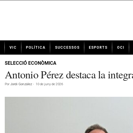
N
VIC
POLÍTICA
SUCCESSOS
ESPORTS
OCI
o
t
í
SELECCIÓ ECONÒMICA
c
Antonio Pérez destaca la integ
i
e
Por
Jordi González
-
10 de juny de 2026
s
d
e
V
i
c
a
v