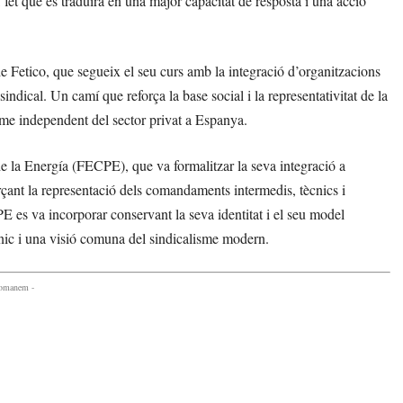
s, fet que es traduirà en una major capacitat de resposta i una acció
 Fetico, que segueix el seu curs amb la integració d’organitzacions
ndical. Un camí que reforça la base social i la representativitat de la
sme independent del sector privat a Espanya.
 la Energía (FECPE), que va formalitzar la seva integració a
rçant la representació dels comandaments intermedis, tècnics i
E es va incorporar conservant la seva identitat i el seu model
ècnic i una visió comuna del sindicalisme modern.
comanem -