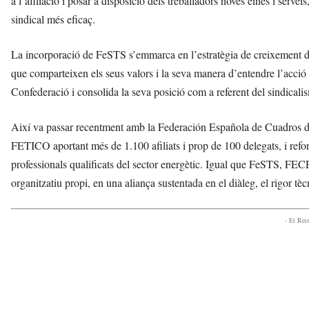
a l’afiliació i posar a disposició dels treballadors noves eines i servei
sindical més eficaç.
La incorporació de FeSTS s’emmarca en l’estratègia de creixement de
que comparteixen els seus valors i la seva manera d’entendre l’acció si
Confederació i consolida la seva posició com a referent del sindicali
Així va passar recentment amb la Federación Española de Cuadros de
FETICO aportant més de 1.100 afiliats i prop de 100 delegats, i refo
professionals qualificats del sector energètic. Igual que FeSTS, FECP
organitzatiu propi, en una aliança sustentada en el diàleg, el rigor t
- Et Re