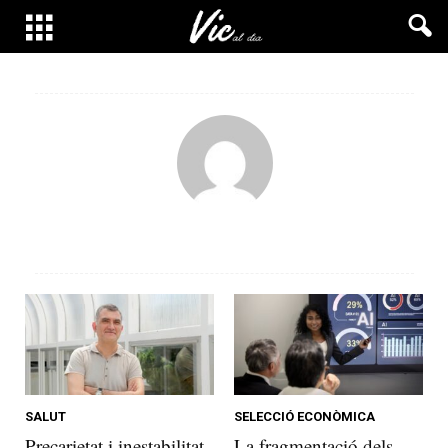
SALUT
SELECCIÓ ECONÒMICA
Precarietat i inestabilitat
La fragmentació dels