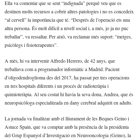
Ella va comentar que se sent “indignada” perquè veu que es
destinen molts recursos a cobrir altres patologies i no es concedeix
“al cervell” la importància que té. “Després de l’operació ets una
altra persona. És molt difícil a nivell social i, a més, jo ja no puc
treballar”, va ressaltar. Per això, va reclamar més suport: “metges,
psicòlegs i fisioterapeutes”.
A més, hi va intervenir Alfredo Herrero, de 42 anys, que
treballava com a programador informàtic a Madrid. Pacient
d’oligodendroglioma des del 2017, ha passat per tres operacions
en tres hospitals diferents i un procés de radioteràpia i
quimioteràpia. Al seu costat hi havia la seva dona, Andrea, que és
neuropsicòloga especialitzada en dany cerebral adquirit en adults.
La jornada va finalitzar amb el lliurament de les Beques Geino i
Astuce Spain, que va comptar amb la presència de la presidenta
del Grup Espanyol d’Investigació en Neurooncologia (Geino), la