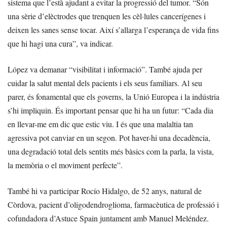
sistema que l’està ajudant a evitar la progressió del tumor. “Són
una sèrie d’elèctrodes que trenquen les cèl·lules cancerígenes i
deixen les sanes sense tocar. Així s’allarga l’esperança de vida fins
que hi hagi una cura”, va indicar.
López va demanar “visibilitat i informació”. També ajuda per
cuidar la salut mental dels pacients i els seus familiars. Al seu
parer, és fonamental que els governs, la Unió Europea i la indústria
s’hi impliquin. És important pensar que hi ha un futur: “Cada dia
en llevar-me em dic que estic viu. I és que una malaltia tan
agressiva pot canviar en un segon. Pot haver-hi una decadència,
una degradació total dels sentits més bàsics com la parla, la vista,
la memòria o el moviment perfecte”.
També hi va participar Rocío Hidalgo, de 52 anys, natural de
Còrdova, pacient d’oligodendroglioma, farmacèutica de professió i
cofundadora d’Astuce Spain juntament amb Manuel Meléndez.