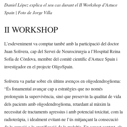
Daniel López explica el seu cas durant el II Workshop d’Astuce
Spain | Foto de Jorge Villa
II WORKSHOP
L’esdeveniment va comptar també amb la participació del doctor
Juan Solivera, cap del Servei de Neurocirurgia a l’Hospital Reina
Sofía de Còrdova, membre del comitè científic d’Astuce Spain i
investigador en el projecte OligoSpain.
Solivera va parlar sobre els últims avenços en oligodendroglioma:
“És fonamental avançar cap a estratègies que no només
prolonguin la supervivència, sinó que preservin la qualitat de vida
dels pacients amb oligodendroglioma, retardant al màxim la
necessitat de tractaments agressius i amb potencial toxicitat, com la
radioteràpia, i idealment evitant-ne l’ús mitjançant la consecució
de la curació o la cronificació de la malaltia. En aquest context, els