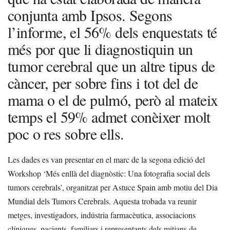
conjunta amb Ipsos. Segons
l’informe, el 56% dels enquestats té
més por que li diagnostiquin un
tumor cerebral que un altre tipus de
càncer, per sobre fins i tot del de
mama o el de pulmó, però al mateix
temps el 59% admet conèixer molt
poc o res sobre ells.
Les dades es van presentar en el marc de la segona edició del
Workshop ‘Més enllà del diagnòstic: Una fotografia social dels
tumors cerebrals’, organitzat per Astuce Spain amb motiu del Dia
Mundial dels Tumors Cerebrals. Aquesta trobada va reunir
metges, investigadors, indústria farmacèutica, associacions
clíniques, pacients, familiars i representants dels mitjans de