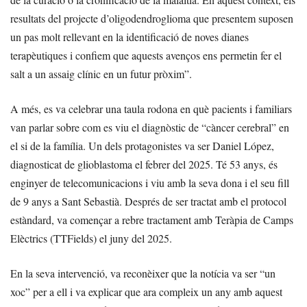
resultats del projecte d’oligodendroglioma que presentem suposen
un pas molt rellevant en la identificació de noves dianes
terapèutiques i confiem que aquests avenços ens permetin fer el
salt a un assaig clínic en un futur pròxim”.
A més, es va celebrar una taula rodona en què pacients i familiars
van parlar sobre com es viu el diagnòstic de “càncer cerebral” en
el si de la família. Un dels protagonistes va ser Daniel López,
diagnosticat de glioblastoma el febrer del 2025. Té 53 anys, és
enginyer de telecomunicacions i viu amb la seva dona i el seu fill
de 9 anys a Sant Sebastià. Després de ser tractat amb el protocol
estàndard, va començar a rebre tractament amb Teràpia de Camps
Elèctrics (TTFields) el juny del 2025.
En la seva intervenció, va reconèixer que la notícia va ser “un
xoc” per a ell i va explicar que ara compleix un any amb aquest