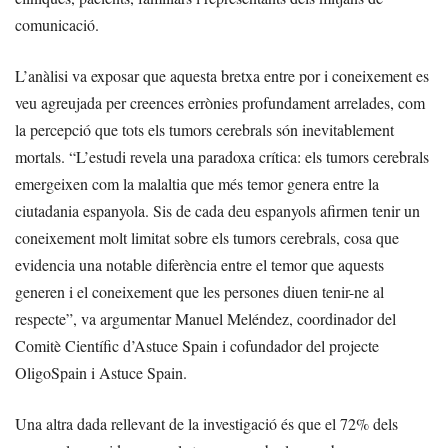
comunicació.
L’anàlisi va exposar que aquesta bretxa entre por i coneixement es
veu agreujada per creences errònies profundament arrelades, com
la percepció que tots els tumors cerebrals són inevitablement
mortals. “L’estudi revela una paradoxa crítica: els tumors cerebrals
emergeixen com la malaltia que més temor genera entre la
ciutadania espanyola. Sis de cada deu espanyols afirmen tenir un
coneixement molt limitat sobre els tumors cerebrals, cosa que
evidencia una notable diferència entre el temor que aquests
generen i el coneixement que les persones diuen tenir-ne al
respecte”, va argumentar Manuel Meléndez, coordinador del
Comitè Científic d’Astuce Spain i cofundador del projecte
OligoSpain i Astuce Spain.
Una altra dada rellevant de la investigació és que el 72% dels