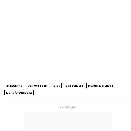
ETIQUETAS
ASTUCE Spain
Ipsos
Juan Solivera
Manuel Meléndez
María Ángeles Vaz
- Publicitat -