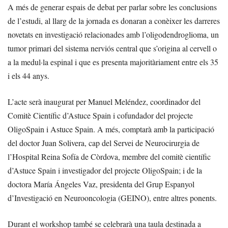
A més de generar espais de debat per parlar sobre les conclusions
de l’estudi, al llarg de la jornada es donaran a conèixer les darreres
novetats en investigació relacionades amb l’oligodendroglioma, un
tumor primari del sistema nerviós central que s’origina al cervell o
a la medul·la espinal i que es presenta majoritàriament entre els 35
i els 44 anys.
L’acte serà inaugurat per Manuel Meléndez, coordinador del
Comitè Científic d’Astuce Spain i cofundador del projecte
OligoSpain i Astuce Spain. A més, comptarà amb la participació
del doctor Juan Solivera, cap del Servei de Neurocirurgia de
l’Hospital Reina Sofía de Còrdova, membre del comitè científic
d’Astuce Spain i investigador del projecte OligoSpain; i de la
doctora María Ángeles Vaz, presidenta del Grup Espanyol
d’Investigació en Neurooncologia (GEINO), entre altres ponents.
Durant el workshop també se celebrarà una taula destinada a