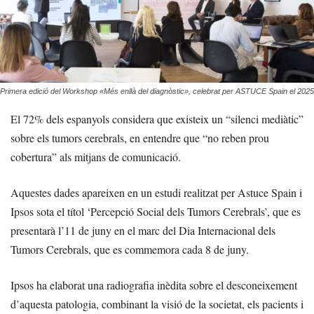
Primera edició del Workshop «Més enllà del diagnòstic», celebrat per ASTUCE Spain el 2025
El 72% dels espanyols considera que existeix un “silenci mediàtic”
sobre els tumors cerebrals, en entendre que “no reben prou
cobertura” als mitjans de comunicació.
Aquestes dades apareixen en un estudi realitzat per Astuce Spain i
Ipsos sota el títol ‘Percepció Social dels Tumors Cerebrals’, que es
presentarà l’11 de juny en el marc del Dia Internacional dels
Tumors Cerebrals, que es commemora cada 8 de juny.
Ipsos ha elaborat una radiografia inèdita sobre el desconeixement
d’aquesta patologia, combinant la visió de la societat, els pacients i