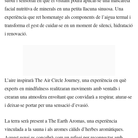
subtil i sensorial en què el visitant podrà aplicar-se una mascareta
facial nutritiva de minerals en una petita llacuna sinuosa. Una
experiència que ret homenatge als components de l’aigua termal i
transforma el gest de cuidar-se en un moment de silenci, hidratació
i renovació.
L’aire inspirarà The Air Circle Journey, una experiència en què
experts en mindfulness realitzaran moviments amb ventalls i
crearan una atmosfera envoltant que convidarà a respirar, aturar-se
i deixar-se portar per una sensació d’evasió.
La terra serà present a The Earth Aromas, una experiència
vinculada a la sauna i als aromes càlids d’herbes aromàtiques.
Aquest espai es concebrà com un refugi per reconnectar amb