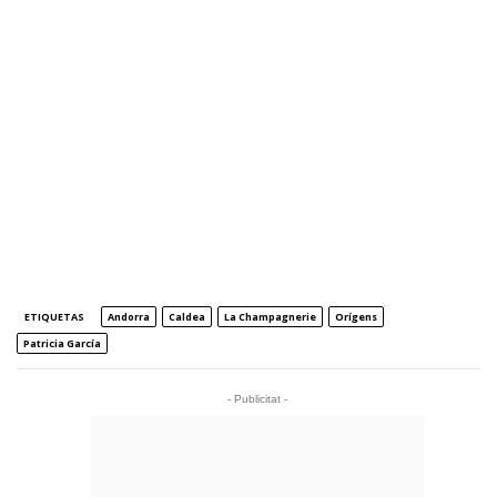
ETIQUETAS
Andorra
Caldea
La Champagnerie
Orígens
Patricia García
- Publicitat -