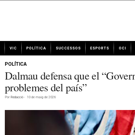
N
VIC
POLÍTICA
SUCCESSOS
ESPORTS
OCI
o
t
í
POLÍTICA
c
Dalmau defensa que el “Govern 
i
e
problemes del país”
s
d
Por
Redacció
-
10 de maig de 2026
e
V
i
c
a
v