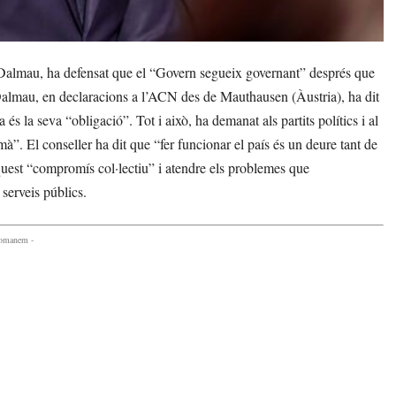
Dalmau, ha defensat que el “Govern segueix governant” després que
. Dalmau, en declaracions a l’ACN des de Mauthausen (Àustria), ha dit
és la seva “obligació”. Tot i això, ha demanat als partits polítics i al
mà”. El conseller ha dit que “fer funcionar el país és un deure tant de
quest “compromís col·lectiu” i atendre els problemes que
serveis públics.
comanem -