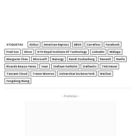
ETIQUETAS
Airbus
American Express
BBVA
Carrefour
Facebook
Fred Sun
Glovo
KTH Royal Institute Of Technology
LinkedIn
Màlaga
Margaret Chen
Microsoft
Naturgy
Randi Zuckerberg
Renault
Renfe
Ricardo Baeza-Yates
Seat
Stefaan Verhulst
Stellantis
TAG Heuer
Tencent Cloud
Trevor Monroe
Universitat De Nova York
WeChat
Yongdong Wang
- Publicitat -