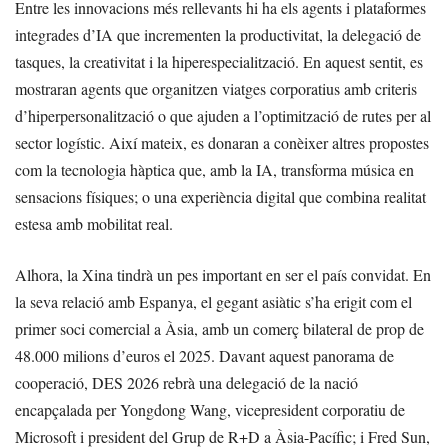
Entre les innovacions més rellevants hi ha els agents i plataformes
integrades d’IA que incrementen la productivitat, la delegació de
tasques, la creativitat i la hiperespecialització. En aquest sentit, es
mostraran agents que organitzen viatges corporatius amb criteris
d’hiperpersonalització o que ajuden a l’optimització de rutes per al
sector logístic. Així mateix, es donaran a conèixer altres propostes
com la tecnologia hàptica que, amb la IA, transforma música en
sensacions físiques; o una experiència digital que combina realitat
estesa amb mobilitat real.
Alhora, la Xina tindrà un pes important en ser el país convidat. En
la seva relació amb Espanya, el gegant asiàtic s’ha erigit com el
primer soci comercial a Àsia, amb un comerç bilateral de prop de
48.000 milions d’euros el 2025. Davant aquest panorama de
cooperació, DES 2026 rebrà una delegació de la nació
encapçalada per Yongdong Wang, vicepresident corporatiu de
Microsoft i president del Grup de R+D a Àsia-Pacífic; i Fred Sun,