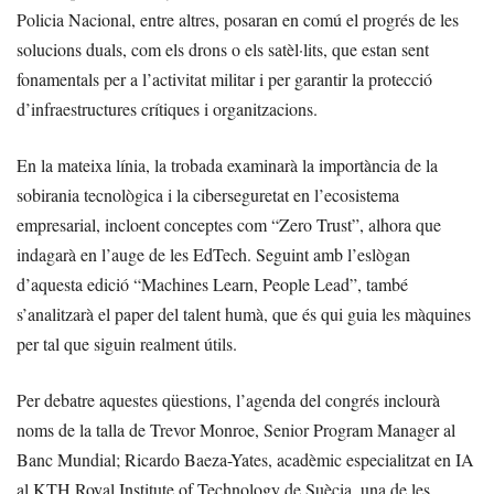
Policia Nacional, entre altres, posaran en comú el progrés de les
solucions duals, com els drons o els satèl·lits, que estan sent
fonamentals per a l’activitat militar i per garantir la protecció
d’infraestructures crítiques i organitzacions.
En la mateixa línia, la trobada examinarà la importància de la
sobirania tecnològica i la ciberseguretat en l’ecosistema
empresarial, incloent conceptes com “Zero Trust”, alhora que
indagarà en l’auge de les EdTech. Seguint amb l’eslògan
d’aquesta edició “Machines Learn, People Lead”, també
s’analitzarà el paper del talent humà, que és qui guia les màquines
per tal que siguin realment útils.
Per debatre aquestes qüestions, l’agenda del congrés inclourà
noms de la talla de Trevor Monroe, Senior Program Manager al
Banc Mundial; Ricardo Baeza-Yates, acadèmic especialitzat en IA
al KTH Royal Institute of Technology de Suècia, una de les