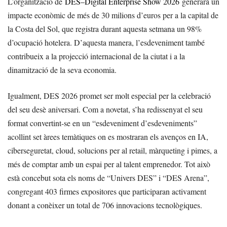
L’organització de
DES–Digital Enterprise Show 2026
generarà un
impacte econòmic de més de 30 milions d’euros per a la capital de
la Costa del Sol, que registra durant aquesta setmana un 98%
d’ocupació hotelera. D’aquesta manera, l’esdeveniment també
contribueix a la projecció internacional de la ciutat i a la
dinamització de la seva economia.
Igualment, DES 2026 promet ser molt especial per la celebració
del seu desè aniversari. Com a novetat, s’ha redissenyat el seu
format convertint-se en un “esdeveniment d’esdeveniments”
acollint set àrees temàtiques on es mostraran els avenços en IA,
ciberseguretat, cloud, solucions per al retail, màrqueting i pimes, a
més de comptar amb un espai per al talent emprenedor. Tot això
està concebut sota els noms de “Univers DES” i “DES Arena”,
congregant 403 firmes expositores que participaran activament
donant a conèixer un total de 706 innovacions tecnològiques.