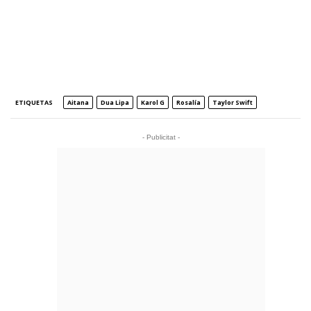
ETIQUETAS
Aitana
Dua Lipa
Karol G
Rosalía
Taylor Swift
- Publicitat -