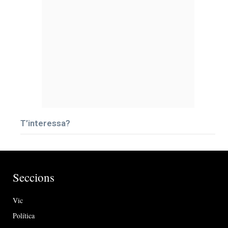
T’interessa?
Seccions
Vic
Política