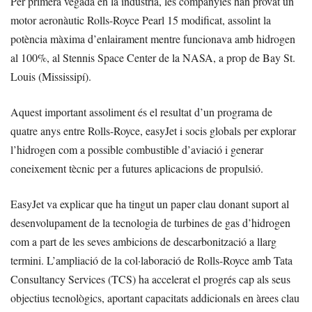
Per primera vegada en la indústria, les companyies han provat un
motor aeronàutic Rolls-Royce Pearl 15 modificat, assolint la
potència màxima d’enlairament mentre funcionava amb hidrogen
al 100%, al Stennis Space Center de la NASA, a prop de Bay St.
Louis (Mississipí).
Aquest important assoliment és el resultat d’un programa de
quatre anys entre Rolls-Royce, easyJet i socis globals per explorar
l’hidrogen com a possible combustible d’aviació i generar
coneixement tècnic per a futures aplicacions de propulsió.
EasyJet va explicar que ha tingut un paper clau donant suport al
desenvolupament de la tecnologia de turbines de gas d’hidrogen
com a part de les seves ambicions de descarbonització a llarg
termini. L’ampliació de la col·laboració de Rolls-Royce amb Tata
Consultancy Services (TCS) ha accelerat el progrés cap als seus
objectius tecnològics, aportant capacitats addicionals en àrees clau