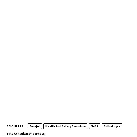
ETIQUETAS
EasyJet
Health And Safety Executive
NASA
Rolls-Royce
Tata Consultancy Services