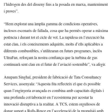
l’hidrogen des del disseny fins a la posada en marxa, manteniment
i proves”.
“Hem explorat una àmplia gamma de condicions operatives,
inclosos escenaris de fallada, cosa que ha permès operar a màxima
potència i durant tot el cicle de vol. La rapidesa en l’execució ha
estat clau, i els coneixements adquirits, molts d’ells aplicables a
diferents combustibles, s’utilitzaran en futurs programes, inclòs
UltraFan, reforçant la nostra confiança que la turbina de gas
continuarà sent clau en el futur de l’aviació sostenible”, va afegir.
Anupam Singhal, president de fabricació de Tata Consultancy
Services, assenyala: “Aquesta fita reflecteix el que és possible
quan l’enginyeria avançada es combina amb capacitats digitals i
una profunda col·laboració en l’ecosistema per acostar la
innovació disruptiva a la realitat. A TCS, estem orgullosos de
donar suport a Rolls-Royce en l’acceleració de la propulsió amb