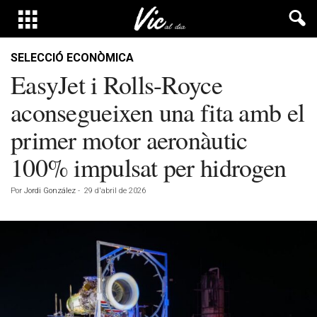
SELECCIÓ ECONÒMICA
EasyJet i Rolls-Royce
aconsegueixen una fita amb el
primer motor aeronàutic
100% impulsat per hidrogen
Por
Jordi González
-
29 d'abril de 2026