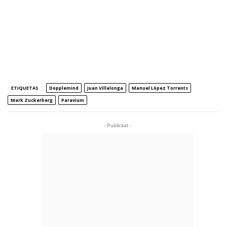
ETIQUETAS
Dopplemind
Juan Villalonga
Manuel López Torrents
Mark Zuckerberg
Paravium
- Publicitat -