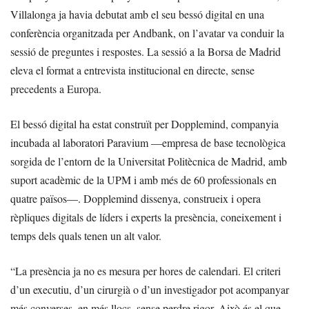
Villalonga ja havia debutat amb el seu bessó digital en una
conferència organitzada per Andbank, on l’avatar va conduir la
sessió de preguntes i respostes. La sessió a la Borsa de Madrid
eleva el format a entrevista institucional en directe, sense
precedents a Europa.
El bessó digital ha estat construït per Dopplemind, companyia
incubada al laboratori Paravium —empresa de base tecnològica
sorgida de l’entorn de la Universitat Politècnica de Madrid, amb
suport acadèmic de la UPM i amb més de 60 professionals en
quatre països—. Dopplemind dissenya, construeix i opera
rèpliques digitals de líders i experts la presència, coneixement i
temps dels quals tenen un alt valor.
“La presència ja no es mesura per hores de calendari. El criteri
d’un executiu, d’un cirurgià o d’un investigador pot acompanyar
més converses, en més llocs, sense perdre rigor. Això és el que