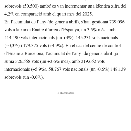
sobrevols (50.500) també es van incrementar una idèntica xifra del
4,2% en comparació amb el quart mes del 2025.
En l’acumulat de l’any (de gener a abril), s’han gestionat 739.096
vols a la xarxa Enaire d’arreu d’Espanya, un 3,5% més, amb
414.490 vols internacionals (un +4%), 145.231 vols nacionals
(+0,3%) i 179.375 vols (+4,9%). En el cas del centre de control
d’Enaire a Barcelona, l’acumulat de l’any -de gener a abril- ja
suma 326.558 vols (un +3,6% més), amb 219.652 vols
internacionals (+5,9%), 58.767 vols nacionals (un -0,6%) i 48.139
sobrevols (un -0,6%).
- Et Recomanem -