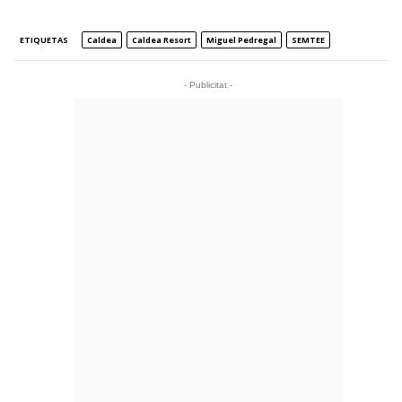
ETIQUETAS
Caldea
Caldea Resort
Miguel Pedregal
SEMTEE
- Publicitat -