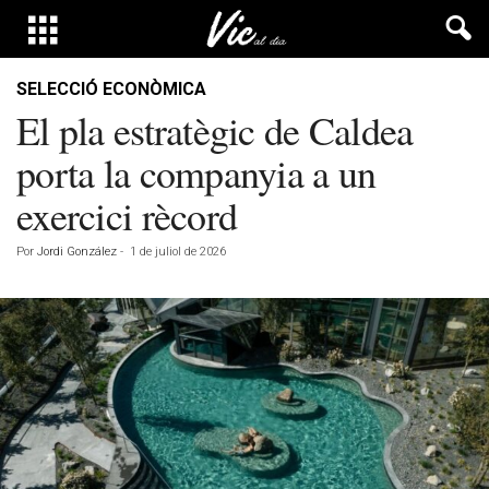
SELECCIÓ ECONÒMICA
El pla estratègic de Caldea
porta la companyia a un
exercici rècord
Por
Jordi González
-
1 de juliol de 2026