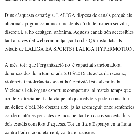
Dins d’aquesta estratègia, LALIGA disposa de canals perquè els
aficionats puguin comunicar incidents d’odi de manera senzilla,
discreta i, si ho desitgen, anònima. Aquests canals són accessibles
tant a través del web com mitjançant codis QR instal·lats als
estadis de LALIGA EA SPORTS i LALIGA HYPERMOTION.
A més, tot i que l’organització no té capacitat sancionadora,
denuncia des de la temporada 2015/2016 els actes de racisme,
violència i intolerància davant la Comissió Estatal contra la
Violència i els òrgans esportius competents, al mateix temps que
acudeix directament a la via penal quan els fets poden constituir
un delicte d’odi. No obstant això, ja ha aconseguit onze sentències
condemnatòries per actes de racisme, tant en casos succeïts dins
dels estadis com fora d’aquests. Tot un fita a Espanya en la lluita
contra l’odi i, concretament, contra el racisme.