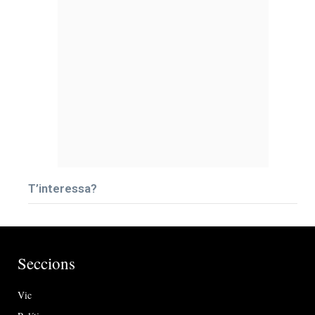
T’interessa?
Seccions
Vic