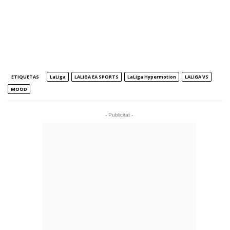
ETIQUETAS
LaLiga
LALIGA EA SPORTS
LaLiga Hypermotion
LALIGA VS
MOOD
- Publicitat -