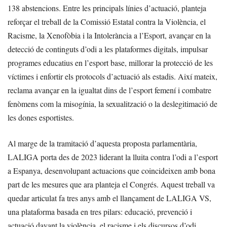
138 abstencions. Entre les principals línies d’actuació, planteja
reforçar el treball de la Comissió Estatal contra la Violència, el
Racisme, la Xenofòbia i la Intolerància a l’Esport, avançar en la
detecció de continguts d’odi a les plataformes digitals, impulsar
programes educatius en l’esport base, millorar la protecció de les
víctimes i enfortir els protocols d’actuació als estadis. Així mateix,
reclama avançar en la igualtat dins de l’esport femení i combatre
fenòmens com la misogínia, la sexualització o la deslegitimació de
les dones esportistes.
Al marge de la tramitació d’aquesta proposta parlamentària,
LALIGA porta des de 2023 liderant la lluita contra l’odi a l’esport
a Espanya, desenvolupant actuacions que coincideixen amb bona
part de les mesures que ara planteja el Congrés. Aquest treball va
quedar articulat fa tres anys amb el llançament de LALIGA VS,
una plataforma basada en tres pilars: educació, prevenció i
actuació davant la violència, el racisme i els discursos d’odi.