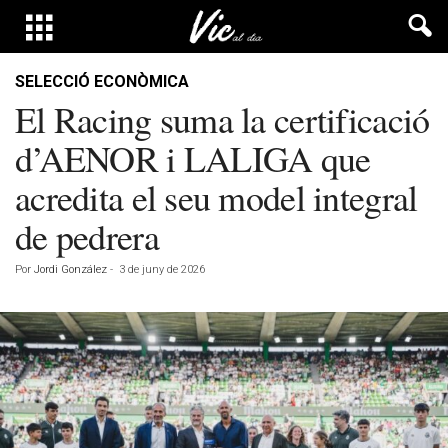
SELECCIÓ ECONÒMICA
El Racing suma la certificació
d’AENOR i LALIGA que
acredita el seu model integral
de pedrera
Por
Jordi González
-
3 de juny de 2026