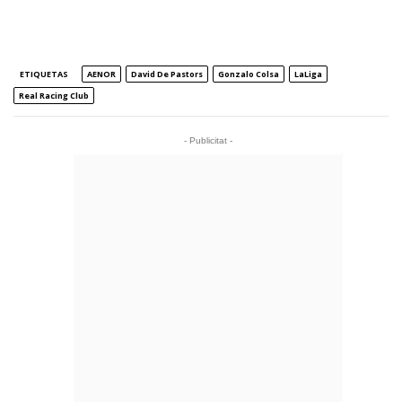
ETIQUETAS
AENOR
David De Pastors
Gonzalo Colsa
LaLiga
Real Racing Club
- Publicitat -