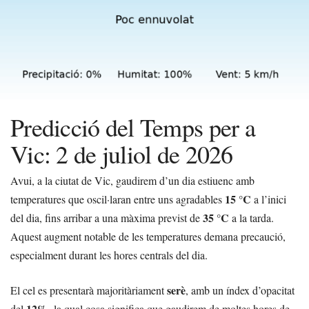
Predicció del Temps per a
Vic: 2 de juliol de 2026
Avui, a la ciutat de Vic, gaudirem d’un dia estiuenc amb
15 °C
temperatures que oscil·laran entre uns agradables
a l’inici
35 °C
del dia, fins arribar a una màxima previst de
a la tarda.
Aquest augment notable de les temperatures demana precaució,
especialment durant les hores centrals del dia.
serè
El cel es presentarà majoritàriament
, amb un índex d’opacitat
12%
del
, la qual cosa significa que gaudirem de moltes hores de