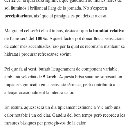
sol lluminós i brillant al llarg de la jornada. No s’esperen
precipitacions
, així que el paraigua es pot deixar a casa.
humitat relativa
Malgrat el cel serè i el sol intens, destacar que la
100%
de l’aire serà del
. Aquest factor pot donar lloc a sensacions
de calor més accentuades, raó per la qual es recomana mantenir-se
hidratat i procurar refrescar-se sovint.
vent
Pel que fa al
, bufarà lleugerament de component variable,
5 km/h
amb una velocitat de
. Aquesta brisa suau no suposarà un
impacte significatiu en la sensació tèrmica, però contribuirà a
alleujar ocasionalment la intensa calor.
En resum, aquest serà un dia típicament estiuenc a Vic amb una
calor notable i un cel clar. Gaudiu del bon temps però recordeu les
mesures bàsiques per protegir-vos de la calor.