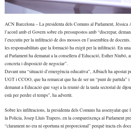
ACN Barcelona – La presidenta dels Comuns al Parlament, Jéssica A
l’acord amb el Govern sobre els pressupostos amb “discrepar, demanar 
l’executiu per la infiltració de dos mossos en l’assemblea de docents
les responsabilitats que la formació ha exigit per la infiltració. En 
al Parlament ha demanat a la consellera d’Educació, Esther Niubó, an
concreta i disposició de negociar”.
Davant una “situació d’emergència educativa”, Albiach ha apostat pe
UGT i CCOO, que ha remarcat que ha de ser un “punt de partida” i n
demanat a Educació que vagi a la reunió de la taula sectorial de dijo
està per perdre el temps”, ha advertit.
Sobre les infiltracions, la presidenta dels Comuns ha assenyalat que 
la Policia, Josep Lluís Trapero, en la compareixença al Parlament pre
“clarament no era ni oportuna ni proporcional” perquè tracta els docen