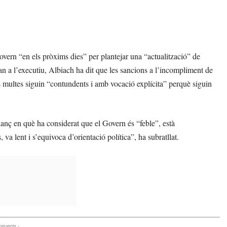
vern “en els pròxims dies” per plantejar una “actualització” de
an a l’executiu, Albiach ha dit que les sancions a l’incompliment de
es multes siguin “contundents i amb vocació explícita” perquè siguin
lanç en què ha considerat que el Govern és “feble”, està
va lent i s’equivoca d’orientació política”, ha subratllat.
comanem -