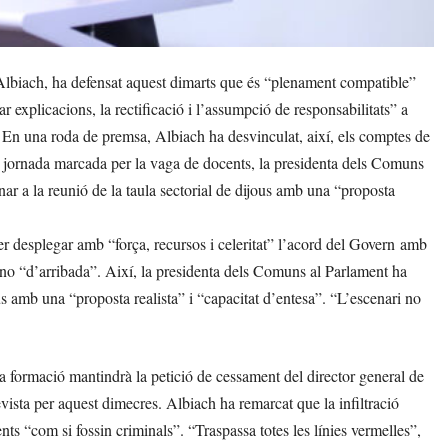
lbiach, ha defensat aquest dimarts que és “plenament compatible”
explicacions, la rectificació i l’assumpció de responsabilitats” a
. En una roda de premsa, Albiach ha desvinculat, així, els comptes de
una jornada marcada per la vaga de docents, la presidenta dels Comuns
ar a la reunió de la taula sectorial de dijous amb una “proposta
r desplegar amb “força, recursos i celeritat” l’acord del Govern amb
o “d’arribada”. Així, la presidenta dels Comuns al Parlament ha
us amb una “proposta realista” i “capacitat d’entesa”. “L’escenari no
la formació mantindrà la petició de cessament del director general de
vista per aquest dimecres. Albiach ha remarcat que la infiltració
ts “com si fossin criminals”. “Traspassa totes les línies vermelles”,