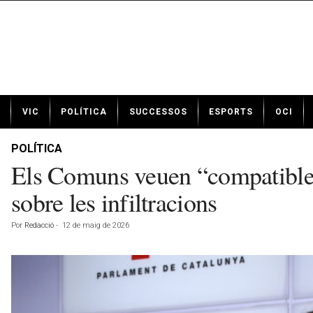
N
VIC
POLÍTICA
SUCCESSOS
ESPORTS
OCI
o
t
í
POLÍTICA
c
Els Comuns veuen “compatible”
i
e
sobre les infiltracions
s
d
Por
Redacció
-
12 de maig de 2026
e
V
i
c
a
v