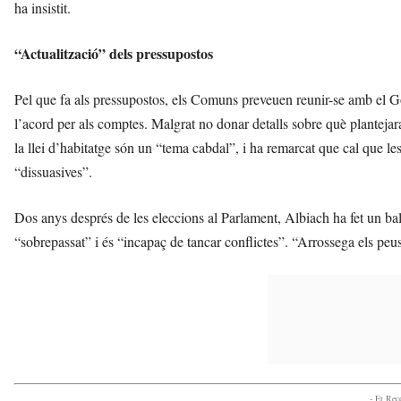
ha insistit.
“Actualització” dels pressupostos
Pel que fa als pressupostos, els Comuns preveuen reunir-se amb el Go
l’acord per als comptes. Malgrat no donar detalls sobre què plantejar
la llei d’habitatge són un “tema cabdal”, i ha remarcat que cal que l
“dissuasives”.
Dos anys després de les eleccions al Parlament, Albiach ha fet un ba
“sobrepassat” i és “incapaç de tancar conflictes”. “Arrossega els peus, 
- Et Re