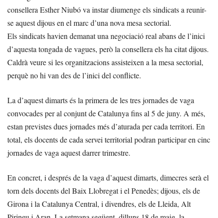
consellera Esther Niubó va instar diumenge els sindicats a reunir-
se aquest dijous en el marc d’una nova mesa sectorial.
Els sindicats havien demanat una negociació real abans de l’inici
d’aquesta tongada de vagues, però la consellera els ha citat dijous.
Caldrà veure si les organitzacions assisteixen a la mesa sectorial,
perquè no hi van des de l’inici del conflicte.
La d’aquest dimarts és la primera de les tres jornades de vaga
convocades per al conjunt de Catalunya fins al 5 de juny. A més,
estan previstes dues jornades més d’aturada per cada territori. En
total, els docents de cada servei territorial podran participar en cinc
jornades de vaga aquest darrer trimestre.
En concret, i després de la vaga d’aquest dimarts, dimecres serà el
torn dels docents del Baix Llobregat i el Penedès; dijous, els de
Girona i la Catalunya Central, i divendres, els de Lleida, Alt
Pirineu i Aran. La setmana següent, dilluns 18 de maig, la