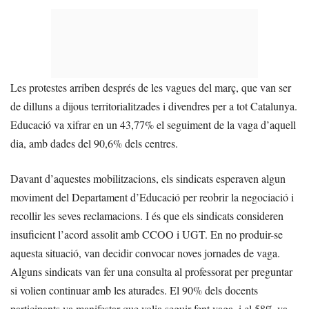
Les protestes arriben després de les vagues del març, que van ser
de dilluns a dijous territorialitzades i divendres per a tot Catalunya.
Educació va xifrar en un 43,77% el seguiment de la vaga d’aquell
dia, amb dades del 90,6% dels centres.
Davant d’aquestes mobilitzacions, els sindicats esperaven algun
moviment del Departament d’Educació per reobrir la negociació i
recollir les seves reclamacions. I és que els sindicats consideren
insuficient l’acord assolit amb CCOO i UGT. En no produir-se
aquesta situació, van decidir convocar noves jornades de vaga.
Alguns sindicats van fer una consulta al professorat per preguntar
si volien continuar amb les aturades. El 90% dels docents
participants va manifestar que volia seguir fent vaga, i el 58% va