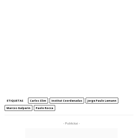
ETIQUETAS
Carlos Slim
Institut Coordenadas
Jorge Paulo Lemann
Marcos Galperin
Paolo Rocca
- Publicitat -