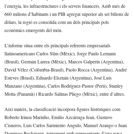
l’energia, les infraestructures i els serveis financers. Amb més de
660 milions d’habitants i un PIB agregat superior als set bilions de
dòlars, la regió es consolida com un dels principals pols
econòmics emergents del món.
L’informe situa entre els principals referents empresarials
llatinoamericans Carlos Slim (Mèxic), Jorge Paulo Lemann
(Brasil), Germán Larrea (Mèxic), Marcos Galperin (Argentina),
David Vélez (Colòmbia-Brasil), Paolo Rocca (Argentina), André
Esteves (Brasil), Eduardo Elsztain (Argentina), José Luis
Manzano (Argentina), Carlos Rodríguez-Pastor (Perú), Stanley
Motta (Panamà) i Ricardo Salinas Pliego (Mèxic), entre d’altres.
Així mateix, la classificació incorpora figures històriques com
Roberto Irineu Marinho, Emilio Azcárraga Jean, Gustavo
Cisneros, Luis Carlos Sarmiento Angulo, Manuel Arango o Juan
Domingo Beckmann, juntament amb representants d’una nova