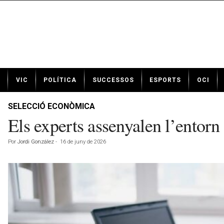
N
VIC
POLÍTICA
SUCCESSOS
ESPORTS
OCI
o
t
í
SELECCIÓ ECONÒMICA
c
Els experts assenyalen l’entorn 
i
e
Por
Jordi González
-
16 de juny de 2026
s
d
e
V
i
c
a
v