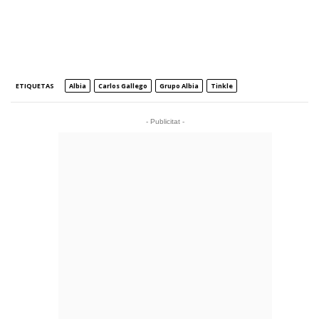
ETIQUETAS
Albia
Carlos Gallego
Grupo Albia
Tinkle
- Publicitat -