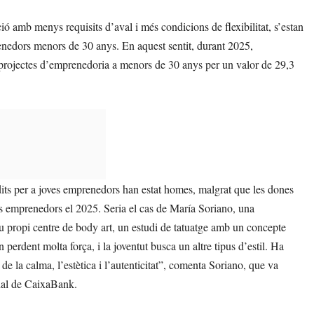
ció amb menys requisits d’aval i més condicions de flexibilitat, s’estan
enedors menors de 30 anys. En aquest sentit, durant 2025,
projectes d’emprenedoria a menors de 30 anys per un valor de 29,3
ts per a joves emprenedors han estat homes, malgrat que les dones
s emprenedors el 2025. Seria el cas de María Soriano, una
u propi centre de body art, un estudi de tatuatge amb un concepte
 perdent molta força, i la joventut busca un altre tipus d’estil. Ha
 de la calma, l’estètica i l’autenticitat”, comenta Soriano, que va
cial de CaixaBank.