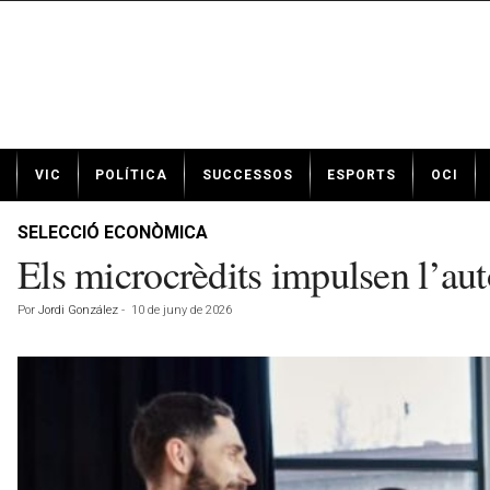
N
VIC
POLÍTICA
SUCCESSOS
ESPORTS
OCI
o
t
í
SELECCIÓ ECONÒMICA
c
Els microcrèdits impulsen l’aut
i
e
Por
Jordi González
-
10 de juny de 2026
s
d
e
V
i
c
a
v