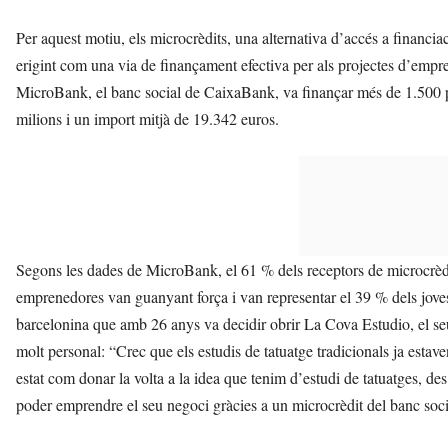
Per aquest motiu, els microcrèdits, una alternativa d’accés a financia
erigint com una via de finançament efectiva per als projectes d’empr
MicroBank, el banc social de CaixaBank, va finançar més de 1.500 
milions i un import mitjà de 19.342 euros.
Segons les dades de MicroBank, el 61 % dels receptors de microcrèdi
emprenedores van guanyant força i van representar el 39 % dels jove
barcelonina que amb 26 anys va decidir obrir La Cova Estudio, el se
molt personal: “Crec que els estudis de tatuatge tradicionals ja estaven
estat com donar la volta a la idea que tenim d’estudi de tatuatges, des
poder emprendre el seu negoci gràcies a un microcrèdit del banc so