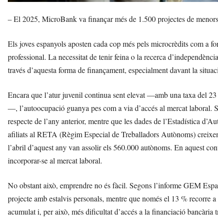
– El 2025, MicroBank va finançar més de 1.500 projectes de menors
Els joves espanyols aposten cada cop més pels microcrèdits com a for
professional. La necessitat de tenir feina o la recerca d’independènc
través d’aquesta forma de finançament, especialment davant la situac
Encara que l’atur juvenil continua sent elevat —amb una taxa del 2
—, l’autoocupació guanya pes com a via d’accés al mercat laboral. S
respecte de l’any anterior, mentre que les dades de l’Estadística d’A
afiliats al RETA (Règim Especial de Treballadors Autònoms) creixen a
l’abril d’aquest any van assolir els 560.000 autònoms. En aquest con
incorporar-se al mercat laboral.
No obstant això, emprendre no és fàcil. Segons l’informe GEM Espan
projecte amb estalvis personals, mentre que només el 13 % recorre a p
acumulat i, per això, més dificultat d’accés a la financiació bancària t