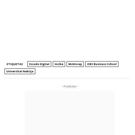
ETIQUETAS
Escudo Digital
Incibe
McKinsey
OBS Business School
Universitat Nebrija
- Publicitat -