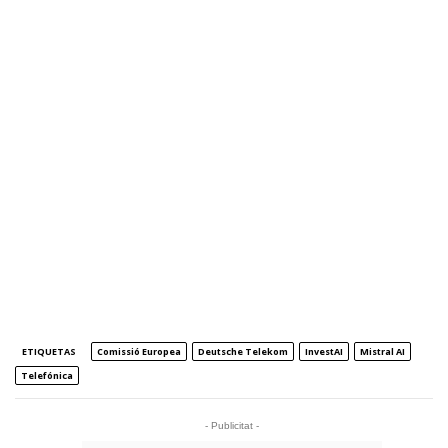
ETIQUETAS
Comissió Europea
Deutsche Telekom
InvestAI
Mistral AI
Telefónica
- Publicitat -