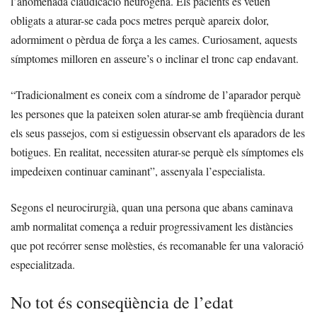
l’anomenada claudicació neurògena. Els pacients es veuen
obligats a aturar-se cada pocs metres perquè apareix dolor,
adormiment o pèrdua de força a les cames. Curiosament, aquests
símptomes milloren en asseure’s o inclinar el tronc cap endavant.
“Tradicionalment es coneix com a síndrome de l’aparador perquè
les persones que la pateixen solen aturar-se amb freqüència durant
els seus passejos, com si estiguessin observant els aparadors de les
botigues. En realitat, necessiten aturar-se perquè els símptomes els
impedeixen continuar caminant”, assenyala l’especialista.
Segons el neurocirurgià, quan una persona que abans caminava
amb normalitat comença a reduir progressivament les distàncies
que pot recórrer sense molèsties, és recomanable fer una valoració
especialitzada.
No tot és conseqüència de l’edat