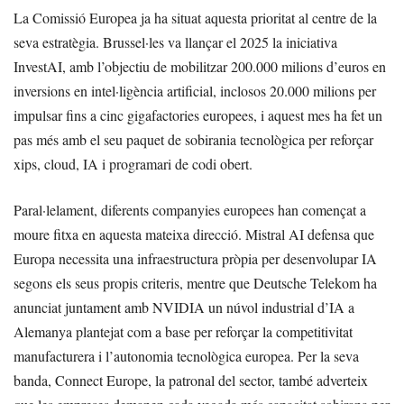
La Comissió Europea ja ha situat aquesta prioritat al centre de la
seva estratègia. Brussel·les va llançar el 2025 la iniciativa
InvestAI, amb l’objectiu de mobilitzar 200.000 milions d’euros en
inversions en intel·ligència artificial, inclosos 20.000 milions per
impulsar fins a cinc gigafactories europees, i aquest mes ha fet un
pas més amb el seu paquet de sobirania tecnològica per reforçar
xips, cloud, IA i programari de codi obert.
Paral·lelament, diferents companyies europees han començat a
moure fitxa en aquesta mateixa direcció. Mistral AI defensa que
Europa necessita una infraestructura pròpia per desenvolupar IA
segons els seus propis criteris, mentre que Deutsche Telekom ha
anunciat juntament amb NVIDIA un núvol industrial d’IA a
Alemanya plantejat com a base per reforçar la competitivitat
manufacturera i l’autonomia tecnològica europea. Per la seva
banda, Connect Europe, la patronal del sector, també adverteix