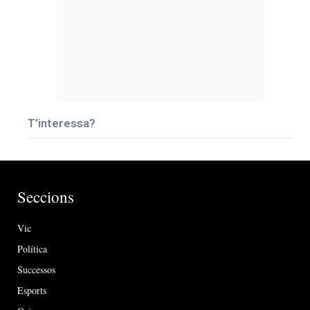
T’interessa?
Seccions
Vic
Política
Successos
Esports