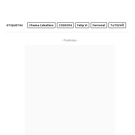
ETIQUETAS
Chema Caballero
CODESPA
Felip VI
Ferrovial
TuTECHÔ
- Publicitat -