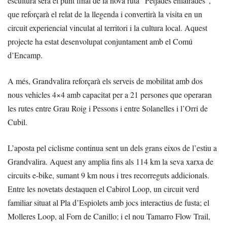
escultura serà el punt final de la nova ruta “Petjades enlairades”,
que reforçarà el relat de la llegenda i convertirà la visita en un
circuit experiencial vinculat al territori i la cultura local. Aquest
projecte ha estat desenvolupat conjuntament amb el Comú
d’Encamp.
A més, Grandvalira reforçarà els serveis de mobilitat amb dos
nous vehicles 4×4 amb capacitat per a 21 persones que operaran
les rutes entre Grau Roig i Pessons i entre Solanelles i l’Orri de
Cubil.
L’aposta pel ciclisme continua sent un dels grans eixos de l’estiu a
Grandvalira. Aquest any amplia fins als 114 km la seva xarxa de
circuits e-bike, sumant 9 km nous i tres recorreguts addicionals.
Entre les novetats destaquen el Cabirol Loop, un circuit verd
familiar situat al Pla d’Espiolets amb jocs interactius de fusta; el
Molleres Loop, al Forn de Canillo; i el nou Tamarro Flow Trail,