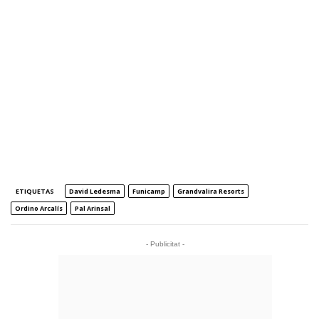
ETIQUETAS
David Ledesma
Funicamp
Grandvalira Resorts
Ordino Arcalís
Pal Arinsal
- Publicitat -