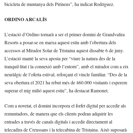
bicicleta de muntanya dels Pirineus”, ha indicat Rodríguez.
ORDINO ARCALÍS
L’estació d’Ordino tornarà a ser el primer domini de Grandvalira
Resorts a posar-se en marxa aquest estiu amb l’obertura dels
accessos al Mirador Solar de Tristaina aquest dissabte 6 de juny.
L’estació manté la seva aposta per “viure la natura des de la
tranquil·litat i la connexió amb l’entorn”, amb el mirador com a eix
neuràlgic de l’oferta estival, reforçant el vincle familiar. “Des de la
seva obertura el 2021 ha rebut més de 460.000 visitants i esperem
superar el mig milió aquest estiu”, ha destacat Ramonet.
Com a novetat, el domini incorpora el forfet digital per accedir als
remuntadors, de manera que els clients podran adquirir les
entrades a través de canals digitals i accedir directament al
telecadira de Creussans i la telecabina de Tristaina. Això suposarà