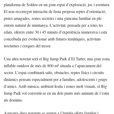
plataforma de Soldeu en un gran espai d’exploració, joc i aventura.
El nou recorregut interactiu de fusta proposa reptes d’orientació,
pistes amagades, zones secretes i una gimcana familiar en ple
entorn natural de muntanya. L’activitat, pensada per a totes les
edats, ofereix entre 30 i 45 minuts d’experiència immersiva i està
concebuda per evolucionar amb futures temàtiques, activitats
nocturnes i cerques del tresor.
Una altra novetat serà el Big Jump Park d’El Tarter, una gran zona
inflable outdoor de més de 800 m² situada a l’aparcament del
sector. L’espai combinarà salts, obstacles, reptes físics i circuits
dinàmics pensats especialment per a famílies, adolescents i grups
d’amics. Amb música, ambient festiu i zones molt visuals, el Big
Jump Park vol convertir-se en un dels punts més animats de l’estiu
als dominis.
Aquestes dues novetats se sumen a l’àmplia oferta familiar i