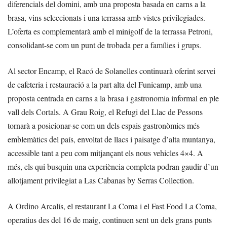
diferencials del domini, amb una proposta basada en carns a la
brasa, vins seleccionats i una terrassa amb vistes privilegiades.
L’oferta es complementarà amb el minigolf de la terrassa Petroni,
consolidant-se com un punt de trobada per a famílies i grups.
Al sector Encamp, el Racó de Solanelles continuarà oferint servei
de cafeteria i restauració a la part alta del Funicamp, amb una
proposta centrada en carns a la brasa i gastronomia informal en ple
vall dels Cortals. A Grau Roig, el Refugi del Llac de Pessons
tornarà a posicionar-se com un dels espais gastronòmics més
emblemàtics del país, envoltat de llacs i paisatge d’alta muntanya,
accessible tant a peu com mitjançant els nous vehicles 4×4. A
més, els qui busquin una experiència completa podran gaudir d’un
allotjament privilegiat a Las Cabanas by Serras Collection.
A Ordino Arcalís, el restaurant La Coma i el Fast Food La Coma,
operatius des del 16 de maig, continuen sent un dels grans punts