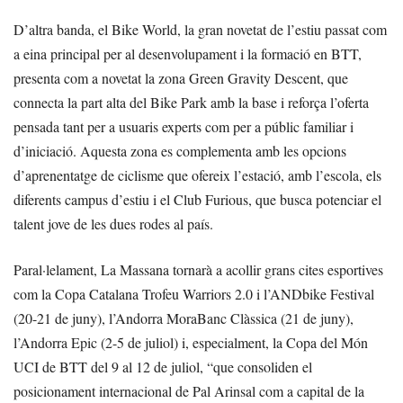
D’altra banda, el Bike World, la gran novetat de l’estiu passat com
a eina principal per al desenvolupament i la formació en BTT,
presenta com a novetat la zona Green Gravity Descent, que
connecta la part alta del Bike Park amb la base i reforça l’oferta
pensada tant per a usuaris experts com per a públic familiar i
d’iniciació. Aquesta zona es complementa amb les opcions
d’aprenentatge de ciclisme que ofereix l’estació, amb l’escola, els
diferents campus d’estiu i el Club Furious, que busca potenciar el
talent jove de les dues rodes al país.
Paral·lelament, La Massana tornarà a acollir grans cites esportives
com la Copa Catalana Trofeu Warriors 2.0 i l’ANDbike Festival
(20-21 de juny), l’Andorra MoraBanc Clàssica (21 de juny),
l’Andorra Epic (2-5 de juliol) i, especialment, la Copa del Món
UCI de BTT del 9 al 12 de juliol, “que consoliden el
posicionament internacional de Pal Arinsal com a capital de la