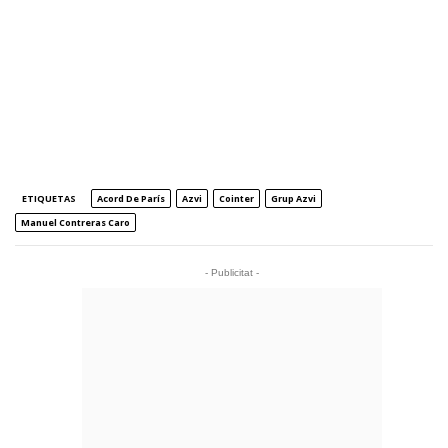
ETIQUETAS
Acord De París
Azvi
Cointer
Grup Azvi
Manuel Contreras Caro
- Publicitat -