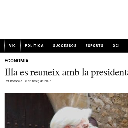
N
VIC
POLÍTICA
SUCCESSOS
ESPORTS
OCI
o
t
í
ECONOMIA
c
Illa es reuneix amb la preside
i
e
Por
Redacció
-
8 de maig de 2026
s
d
e
V
i
c
a
v