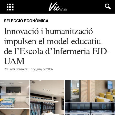
SELECCIÓ ECONÒMICA
Innovació i humanització
impulsen el model educatiu
de l’Escola d’Infermeria FJD-
UAM
Por
Jordi González
-
6 de juny de 2026