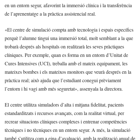
en un entorn segur, afavorint la immersió clínica i la transferència
de l’aprenentatge a la pràctica assistencial real.
«El centre de simulació compta amb tecnologia i espais específics
perquè l’alumne tingui una immersió total, molt semblant a la que
trobarà després als hospitals on realitzarà les seves pràctiques
clíniques. Per exemple, quan es forma en un entorn d’Unitat de
Cures Intensives (UCI), treballa amb el mateix equipament, les
mateixes bombes i els mateixos monitors que veurà després en la
pràctica real; això ajuda que l’estudiant conegui prèviament
l’entorn i hi vagi amb més seguretat», assenyala la directora.
El centre utilitza simuladors d’alta i mitjana fidelitat, pacients
estandarditzats i recursos avançats, com la realitat virtual, per
recrear situacions clíniques complexes i entrenar competències
tècniques i no tècniques en un entorn segur. A més, la simulació
també s’utilitza com a eina d’avaluació, amb la realització anual de