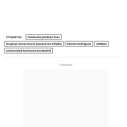
ETIQUETAS
Fundación Jiménez Díaz
Hospital Universitario General De Villalba
Paloma Rodríguez
SERMAS
Universidad Autónoma De Madrid
- Publicitat -