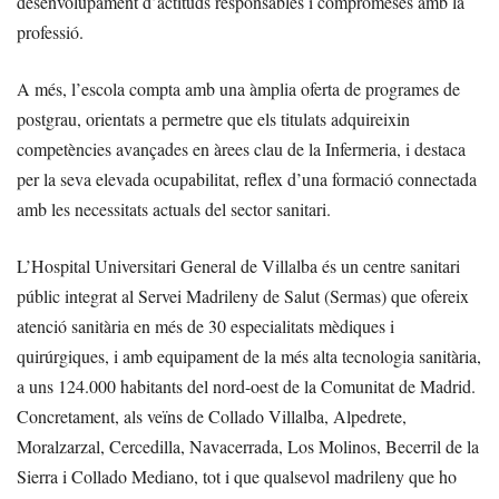
desenvolupament d’actituds responsables i compromeses amb la
professió.
A més, l’escola compta amb una àmplia oferta de programes de
postgrau, orientats a permetre que els titulats adquireixin
competències avançades en àrees clau de la Infermeria, i destaca
per la seva elevada ocupabilitat, reflex d’una formació connectada
amb les necessitats actuals del sector sanitari.
L’Hospital Universitari General de Villalba és un centre sanitari
públic integrat al Servei Madrileny de Salut (Sermas) que ofereix
atenció sanitària en més de 30 especialitats mèdiques i
quirúrgiques, i amb equipament de la més alta tecnologia sanitària,
a uns 124.000 habitants del nord-oest de la Comunitat de Madrid.
Concretament, als veïns de Collado Villalba, Alpedrete,
Moralzarzal, Cercedilla, Navacerrada, Los Molinos, Becerril de la
Sierra i Collado Mediano, tot i que qualsevol madrileny que ho