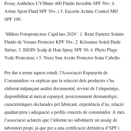
Posay Anthelios UVMune 400 Fluido Invisible SPF 50+; 4.
Avène Sport Fluid SPF 50+; i 5. Eucerin Actinic Control MD
SPF 100.
‘Millors Fotoprotectors Capil·lars 2026’: 1. René Furterer Solaire
Fluido de Verano Protector KPF 50+; 2. Kérastase Soleil Huile
Sirène; 3. ISDIN Scalp & Hair Spray SPF 50; 4. Phyto Plage
Voile Protecteur; i 5. Nuxe Sun Aceite Protector Solar Cabello.
Per dur a terme aquest estudi, l’Associació Espanyola de
Consumidors va explicar que la selecció dels productes s’ha
elaborat mitjançant anàlisi documental, revisió de l’etiquetatge,
disponibilitat al mercat espanyol, posicionament dermatològic,
característiques declarades pel fabricant, experiència d’ús, relació
qualitat-preu i adequació a perfils concrets de consumidor. A més,
l’associació aclareix que l’informe no substitueix un assaig de
laboratori propi, ja que per a una certificació definitiva d’SPF i