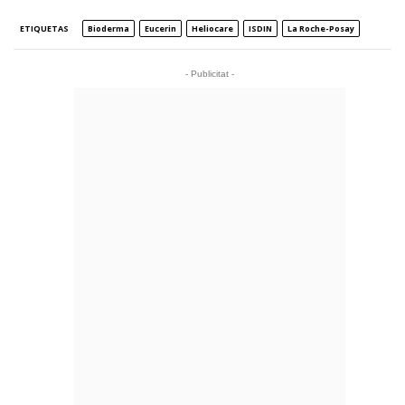
ETIQUETAS
Bioderma
Eucerin
Heliocare
ISDIN
La Roche-Posay
- Publicitat -