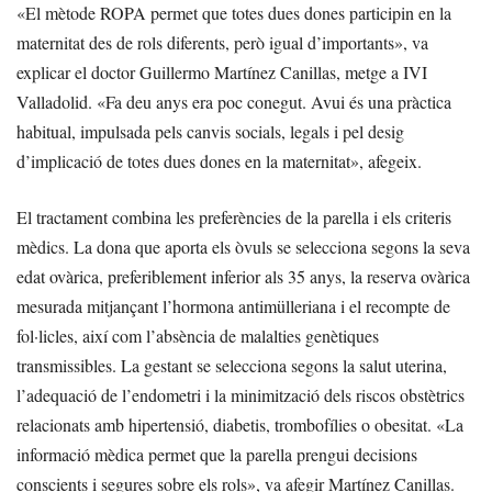
«El mètode ROPA permet que totes dues dones participin en la
maternitat des de rols diferents, però igual d’importants», va
explicar el doctor Guillermo Martínez Canillas, metge a IVI
Valladolid. «Fa deu anys era poc conegut. Avui és una pràctica
habitual, impulsada pels canvis socials, legals i pel desig
d’implicació de totes dues dones en la maternitat», afegeix.
El tractament combina les preferències de la parella i els criteris
mèdics. La dona que aporta els òvuls se selecciona segons la seva
edat ovàrica, preferiblement inferior als 35 anys, la reserva ovàrica
mesurada mitjançant l’hormona antimülleriana i el recompte de
fol·licles, així com l’absència de malalties genètiques
transmissibles. La gestant se selecciona segons la salut uterina,
l’adequació de l’endometri i la minimització dels riscos obstètrics
relacionats amb hipertensió, diabetis, trombofílies o obesitat. «La
informació mèdica permet que la parella prengui decisions
conscients i segures sobre els rols», va afegir Martínez Canillas.