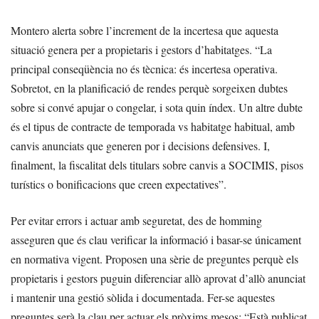
Montero alerta sobre l’increment de la incertesa que aquesta
situació genera per a propietaris i gestors d’habitatges. “La
principal conseqüència no és tècnica: és incertesa operativa.
Sobretot, en la planificació de rendes perquè sorgeixen dubtes
sobre si convé apujar o congelar, i sota quin índex. Un altre dubte
és el tipus de contracte de temporada vs habitatge habitual, amb
canvis anunciats que generen por i decisions defensives. I,
finalment, la fiscalitat dels titulars sobre canvis a SOCIMIS, pisos
turístics o bonificacions que creen expectatives”.
Per evitar errors i actuar amb seguretat, des de homming
asseguren que és clau verificar la informació i basar-se únicament
en normativa vigent. Proposen una sèrie de preguntes perquè els
propietaris i gestors puguin diferenciar allò aprovat d’allò anunciat
i mantenir una gestió sòlida i documentada. Fer-se aquestes
preguntes serà la clau per actuar els pròxims mesos: “Està publicat