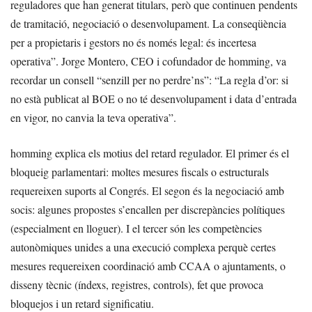
reguladores que han generat titulars, però que continuen pendents
de tramitació, negociació o desenvolupament. La conseqüència
per a propietaris i gestors no és només legal: és incertesa
operativa”. Jorge Montero, CEO i cofundador de homming, va
recordar un consell “senzill per no perdre’ns”: “La regla d’or: si
no està publicat al BOE o no té desenvolupament i data d’entrada
en vigor, no canvia la teva operativa”.
homming explica els motius del retard regulador. El primer és el
bloqueig parlamentari: moltes mesures fiscals o estructurals
requereixen suports al Congrés. El segon és la negociació amb
socis: algunes propostes s’encallen per discrepàncies polítiques
(especialment en lloguer). I el tercer són les competències
autonòmiques unides a una execució complexa perquè certes
mesures requereixen coordinació amb CCAA o ajuntaments, o
disseny tècnic (índexs, registres, controls), fet que provoca
bloquejos i un retard significatiu.