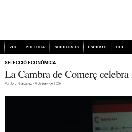
N
VIC
POLÍTICA
SUCCESSOS
ESPORTS
OCI
o
t
í
SELECCIÓ ECONÒMICA
c
La Cambra de Comerç celebra l
i
e
Por
Jordi González
-
9 de juny de 2026
s
d
e
V
i
c
a
v