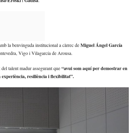
lsa-Eroski
Gadisa
i
.
Miguel Ángel García
mb la benvinguda institucional a càrrec de
ntevedra, Vigo i Vilagarcía de Arousa.
“avui som aquí per demostrar en
t del talent madur assegurant que
periència, resiliència i flexibilitat”.