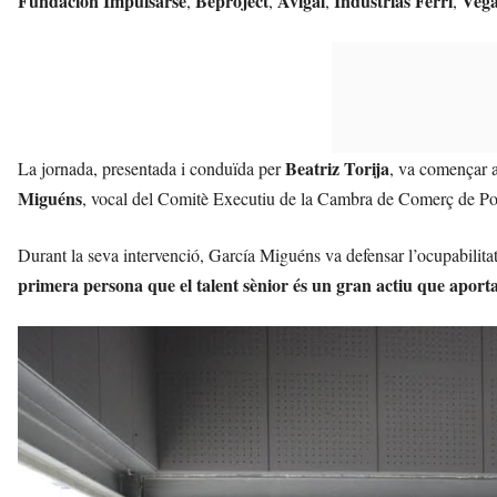
Fundación Impulsarse
Beproject
Avigal
Industrias Ferri
Vega
,
,
,
,
Beatriz Torija
La jornada, presentada i conduïda per
, va començar a
Miguéns
, vocal del Comitè Executiu de la Cambra de Comerç de Po
Durant la seva intervenció, García Miguéns va defensar l’ocupabilita
primera persona que el talent sènior és un gran actiu que aporta ex