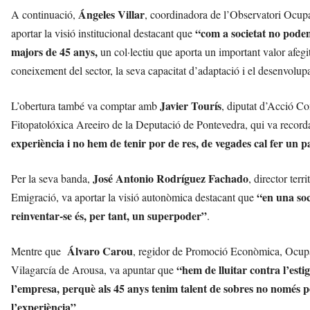
Ángeles Villar
A continuació,
, coordinadora de l’Observatori Ocup
“com a societat no podem
aportar la visió institucional destacant que
majors de 45 anys,
un col·lectiu que aporta un important valor afegi
coneixement del sector, la seva capacitat d’adaptació i el desenvolu
Javier Tourís
L’obertura també va comptar amb
, diputat d’Acció C
Fitopatolóxica Areeiro de la Deputació de Pontevedra, qui va recor
experiència i no hem de tenir por de res, de vegades cal fer un 
José Antonio Rodríguez Fachado
Per la seva banda,
, director ter
“en una soc
Emigració, va aportar la visió autonòmica destacant que
reinventar-se és, per tant, un superpoder”
.
Álvaro Carou
Mentre que
, regidor de Promoció Econòmica, Ocupa
“hem de lluitar contra l’esti
Vilagarcía de Arousa, va apuntar que
l’empresa, perquè als 45 anys tenim talent de sobres no només pe
l’experiència”
.