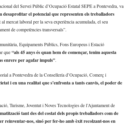
acional del Servei Públic d’Ocupació Estatal SEPE a Pontevedra, va
 desaprofitar el potencial que representen els treballadors
t al mercat laboral per la seva experiència acumulada, el seu
pament de competències transversals”.
omunitària, Equipaments Públics, Fons Europeus i Estació
“als 45 anys és quan hem de començar, tenim aquesta
dar que
pas enrere per agafar impuls”
.
ritorial a Pontevedra de la Consellería d’Ocupació, Comerç i
ietat i en una realitat que s’enfronta a tants canvis, el poder de
ció, Turisme, Joventut i Noves Tecnologies de l’Ajuntament de
gmatització tant des del costat dels propis treballadors com de
r reinventar-nos, sinó per fer-ho amb èxit recolzant-nos en