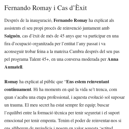
Fernando Romay i Cas d’Èxit
Fernando Romay
Després de la inauguració,
ha explicat als
assistents el seu propi procés de reinvenció juntament amb
Saiguén
, cas d’èxit de més de 45 anys que va participar en una
fira d’ocupació organitzada per l’entitat l’any passat i va
aconseguir trobar feina a la mateixa Cambra després del seu pas
Anna
pel programa Talent 45+, en una conversa moderada per
Aumatell
.
Romay
Ens estem reinventant
ha explicat al públic que “
contínuament
. Hi ha moments en què la vida se’t trenca, com
quan s’acaba una etapa professional, i aquesta evolució sol suposar
un trauma. El meu secret ha estat sempre fer equip; buscar
l’equilibri entre la formació tècnica per tenir seguretat i el suport
emocional per tenir empenta. Tenim el poder de reinventar-nos si
ens alliberem de prejudicis i posem en valor aquesta ‘actitud