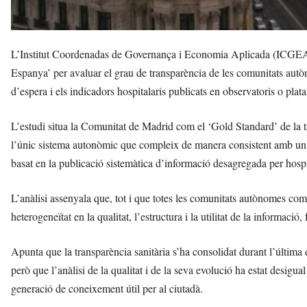
L’Institut Coordenadas de Governança i Economia Aplicada (ICGEA) ha
Espanya’ per avaluar el grau de transparència de les comunitats autòn
d’espera i els indicadors hospitalaris publicats en observatoris o plata
L’estudi situa la Comunitat de Madrid com el ‘Gold Standard’ de la t
l’únic sistema autonòmic que compleix de manera consistent amb un 
basat en la publicació sistemàtica d’informació desagregada per hospi
L’anàlisi assenyala que, tot i que totes les comunitats autònomes co
heterogeneïtat en la qualitat, l’estructura i la utilitat de la informació
Apunta que la transparència sanitària s’ha consolidat durant l’últim
però que l’anàlisi de la qualitat i de la seva evolució ha estat desigu
generació de coneixement útil per al ciutadà.