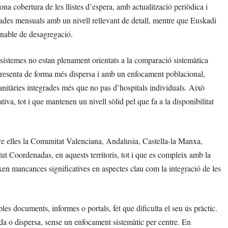
na cobertura de les llistes d’espera, amb actualització periòdica i
dades mensuals amb un nivell rellevant de detall, mentre que Euskadi
onable de desagregació.
us sistemes no estan plenament orientats a la comparació sistemàtica
 presenta de forma més dispersa i amb un enfocament poblacional,
anitàries integrades més que no pas d’hospitals individuals. Això
iva, tot i que mantenen un nivell sòlid pel que fa a la disponibilitat
tre elles la Comunitat Valenciana, Andalusia, Castella-la Manxa,
itut Coordenadas, en aquests territoris, tot i que es compleix amb la
en mancances significatives en aspectes clau com la integració de les
es documents, informes o portals, fet que dificulta el seu ús pràctic.
da o dispersa, sense un enfocament sistemàtic per centre. En