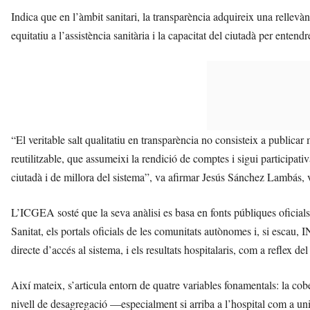
Indica que en l’àmbit sanitari, la transparència adquireix una rellevà
equitatiu a l’assistència sanitària i la capacitat del ciutadà per entend
“El veritable salt qualitatiu en transparència no consisteix a publicar
reutilitzable, que assumeixi la rendició de comptes i sigui participat
ciutadà i de millora del sistema”, va afirmar Jesús Sánchez Lambás,
L’ICGEA sosté que la seva anàlisi es basa en fonts públiques oficials 
Sanitat, els portals oficials de les comunitats autònomes i, si escau,
directe d’accés al sistema, i els resultats hospitalaris, com a reflex d
Així mateix, s’articula entorn de quatre variables fonamentals: la cobe
nivell de desagregació —especialment si arriba a l’hospital com a unita