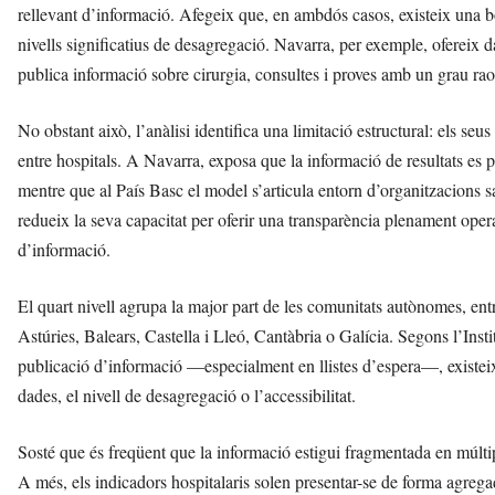
rellevant d’informació. Afegeix que, en ambdós casos, existeix una bo
nivells significatius de desagregació. Navarra, per exemple, ofereix 
publica informació sobre cirurgia, consultes i proves amb un grau ra
No obstant això, l’anàlisi identifica una limitació estructural: els se
entre hospitals. A Navarra, exposa que la informació de resultats es
mentre que al País Basc el model s’articula entorn d’organitzacions s
redueix la seva capacitat per oferir una transparència plenament operat
d’informació.
El quart nivell agrupa la major part de les comunitats autònomes, en
Astúries, Balears, Castella i Lleó, Cantàbria o Galícia. Segons l’Inst
publicació d’informació —especialment en llistes d’espera—, existeix
dades, el nivell de desagregació o l’accessibilitat.
Sosté que és freqüent que la informació estigui fragmentada en múltipl
A més, els indicadors hospitalaris solen presentar-se de forma agrega