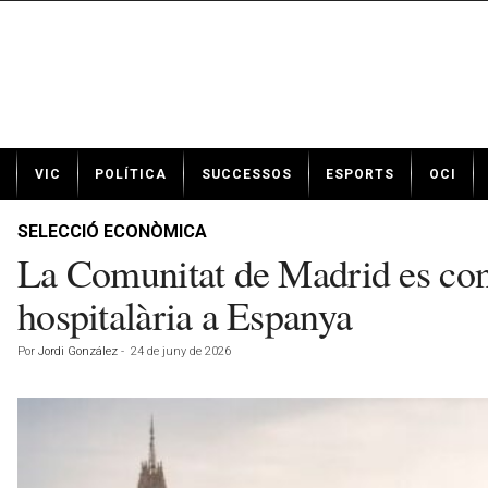
N
VIC
POLÍTICA
SUCCESSOS
ESPORTS
OCI
o
t
í
SELECCIÓ ECONÒMICA
c
La Comunitat de Madrid es cons
i
e
hospitalària a Espanya
s
d
Por
Jordi González
-
24 de juny de 2026
e
V
i
c
a
v