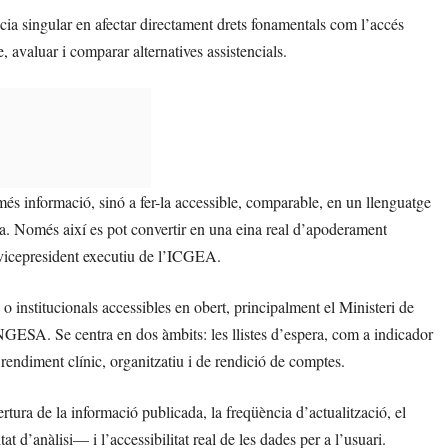
ncia singular en afectar directament drets fonamentals com l’accés
re, avaluar i comparar alternatives assistencials.
 més informació, sinó a fer-la accessible, comparable, en un llenguatge
iva. Només així es pot convertir en una eina real d’apoderament
 vicepresident executiu de l’ICGEA.
o institucionals accessibles en obert, principalment el Ministeri de
 INGESA. Se centra en dos àmbits: les llistes d’espera, com a indicador
el rendiment clínic, organitzatiu i de rendició de comptes.
rtura de la informació publicada, la freqüència d’actualització, el
t d’anàlisi— i l’accessibilitat real de les dades per a l’usuari.