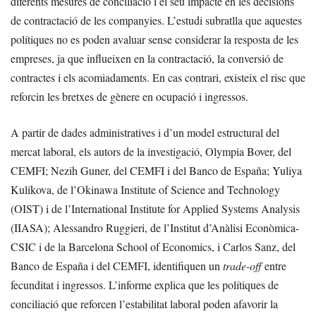
diferents mesures de conciliació i el seu impacte en les decisions
de contractació de les companyies. L’estudi subratlla que aquestes
polítiques no es poden avaluar sense considerar la resposta de les
empreses, ja que influeixen en la contractació, la conversió de
contractes i els acomiadaments. En cas contrari, existeix el risc que
reforcin les bretxes de gènere en ocupació i ingressos.
A partir de dades administratives i d’un model estructural del
mercat laboral, els autors de la investigació, Olympia Bover, del
CEMFI; Nezih Guner, del CEMFI i del Banco de España; Yuliya
Kulikova, de l’Okinawa Institute of Science and Technology
(OIST) i de l’International Institute for Applied Systems Analysis
(IIASA); Alessandro Ruggieri, de l’Institut d’Anàlisi Econòmica-
CSIC i de la Barcelona School of Economics, i Carlos Sanz, del
Banco de España i del CEMFI, identifiquen un
trade-off
entre
fecunditat i ingressos. L’informe explica que les polítiques de
conciliació que reforcen l’estabilitat laboral poden afavorir la