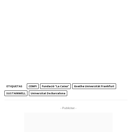
ETIQUETAS
CEMFI
Fundació ”la Caixa”
Goethe Universität Frankfurt
SUSTAINWELL
Universitat De Barcelona
- Publicitat -