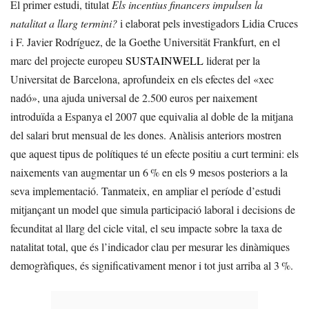
El primer estudi, titulat
Els incentius financers impulsen la
natalitat a llarg termini?
i elaborat pels investigadors Lidia Cruces
i F. Javier Rodríguez, de la Goethe Universität Frankfurt, en el
marc del projecte europeu
SUSTAINWELL
liderat per la
Universitat de Barcelona, aprofundeix en els efectes del «xec
nadó», una ajuda universal de 2.500 euros per naixement
introduïda a Espanya el 2007 que equivalia al doble de la mitjana
del salari brut mensual de les dones. Anàlisis anteriors mostren
que aquest tipus de polítiques té un efecte positiu a curt termini: els
naixements van augmentar un 6 % en els 9 mesos posteriors a la
seva implementació. Tanmateix, en ampliar el període d’estudi
mitjançant un model que simula participació laboral i decisions de
fecunditat al llarg del cicle vital, el seu impacte sobre la taxa de
natalitat total, que és l’indicador clau per mesurar les dinàmiques
demogràfiques, és significativament menor i tot just arriba al 3 %.