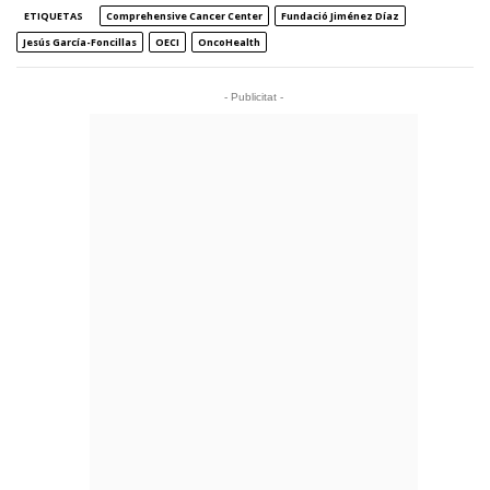
ETIQUETAS
Comprehensive Cancer Center
Fundació Jiménez Díaz
Jesús García-Foncillas
OECI
OncoHealth
- Publicitat -