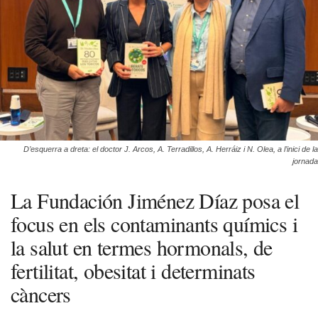
D’esquerra a dreta: el doctor J. Arcos, A. Terradillos, A. Herráiz i N. Olea, a l’inici de la
jornada
La Fundación Jiménez Díaz posa el
focus en els contaminants químics i
la salut en termes hormonals, de
fertilitat, obesitat i determinats
càncers