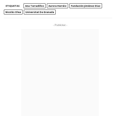
ETIQUETAS
Ana Terradillos
Aurora Herráiz
Fundación Jiménez Díaz
Nicolás Olea
Universitat De Granada
- Publicitat -