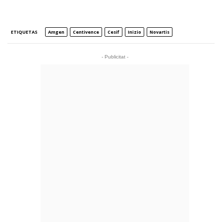
ETIQUETAS
Amgen
Centivence
Cesif
Inizio
Novartis
- Publicitat -