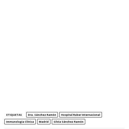
ETIQUETAS
Dra. Sánchez Ramón
Hospital Ruber Internacional
Immunologia Clínica
Madrid
Silvia Sánchez Ramón