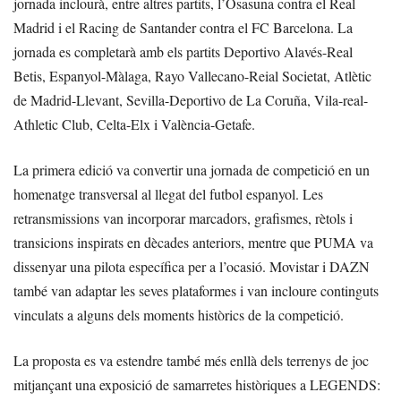
jornada inclourà, entre altres partits, l’Osasuna contra el Real
Madrid i el Racing de Santander contra el FC Barcelona. La
jornada es completarà amb els partits Deportivo Alavés-Real
Betis, Espanyol-Màlaga, Rayo Vallecano-Reial Societat, Atlètic
de Madrid-Llevant, Sevilla-Deportivo de La Coruña, Vila-real-
Athletic Club, Celta-Elx i València-Getafe.
La primera edició va convertir una jornada de competició en un
homenatge transversal al llegat del futbol espanyol. Les
retransmissions van incorporar marcadors, grafismes, rètols i
transicions inspirats en dècades anteriors, mentre que PUMA va
dissenyar una pilota específica per a l’ocasió. Movistar i DAZN
també van adaptar les seves plataformes i van incloure continguts
vinculats a alguns dels moments històrics de la competició.
La proposta es va estendre també més enllà dels terrenys de joc
mitjançant una exposició de samarretes històriques a LEGENDS: