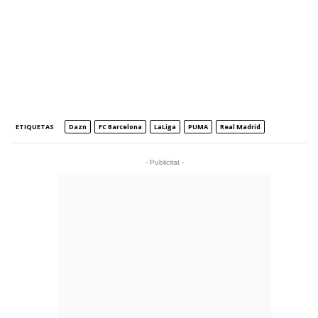
ETIQUETAS
Dazn
FC Barcelona
LaLiga
PUMA
Real Madrid
- Publicitat -