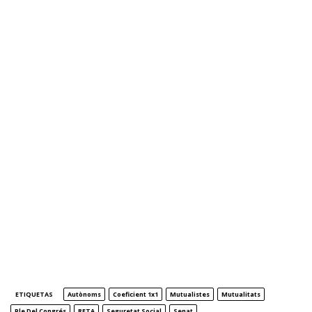
ETIQUETAS
Autònoms
Coeficient 1x1
Mutualistes
Mutualitats
Ple Del Congrés
RETA
Seguretat Social
Senat