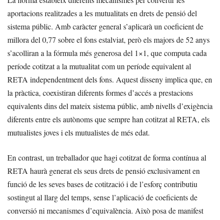
aportacions realitzades a les mutualitats en drets de pensió del
sistema públic. Amb caràcter general s’aplicarà un coeficient de
millora del 0,77 sobre el fons estalviat, però els majors de 52 anys
s’acolliran a la fórmula més generosa del 1×1, que computa cada
període cotitzat a la mutualitat com un període equivalent al
RETA independentment dels fons. Aquest disseny implica que, en
la pràctica, coexistiran diferents formes d’accés a prestacions
equivalents dins del mateix sistema públic, amb nivells d’exigència
diferents entre els autònoms que sempre han cotitzat al RETA, els
mutualistes joves i els mutualistes de més edat.
En contrast, un treballador que hagi cotitzat de forma contínua al
RETA haurà generat els seus drets de pensió exclusivament en
funció de les seves bases de cotització i de l’esforç contributiu
sostingut al llarg del temps, sense l’aplicació de coeficients de
conversió ni mecanismes d’equivalència. Això posa de manifest