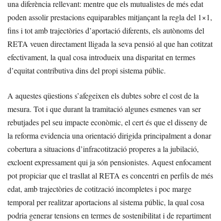
una diferència rellevant: mentre que els mutualistes de més edat
poden assolir prestacions equiparables mitjançant la regla del 1×1,
fins i tot amb trajectòries d’aportació diferents, els autònoms del
RETA veuen directament lligada la seva pensió al que han cotitzat
efectivament, la qual cosa introdueix una disparitat en termes
d’equitat contributiva dins del propi sistema públic.
A aquestes qüestions s’afegeixen els dubtes sobre el cost de la
mesura. Tot i que durant la tramitació algunes esmenes van ser
rebutjades pel seu impacte econòmic, el cert és que el disseny de
la reforma evidencia una orientació dirigida principalment a donar
cobertura a situacions d’infracotització properes a la jubilació,
excloent expressament qui ja són pensionistes. Aquest enfocament
pot propiciar que el trasllat al RETA es concentri en perfils de més
edat, amb trajectòries de cotització incompletes i poc marge
temporal per realitzar aportacions al sistema públic, la qual cosa
podria generar tensions en termes de sostenibilitat i de repartiment