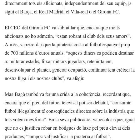
directament tots els aficionats, independentment del seu equip, ja
sigui el Barça, el Real Madrid, el Vila-real o el Girona FC.
El CEO del Girona FC va subratllar que, encara que molts
aficionats no ho admetin, “estan robant al club dels seus amors”.
A més, va recordar que la pirateria costa al futbol espanyol prop
de 700 milions d’euros anuals, “aquests diners es podrien destinar
a: millorar estadis, fitxar millors jugadors, retenir talent,
desenvolupar el planter, generar ocupació, continuar fent créixer la
nostra lliga i els nostres clubs”, va afegir.
Mas-Bagà també va fer una crida a la coherència, recordant que,
encara que el preu del futbol televisat pot ser debatut, “consumir
futbol il·legalment té conseqüències directes sobre la indústria que
tots volem més forta”. En la seva publicació, va recalcar que, igual
que no es justifica robar en botigues de luxe pel preu elevat dels
productes, “tampoc val justificar la pirateria al futbol”.