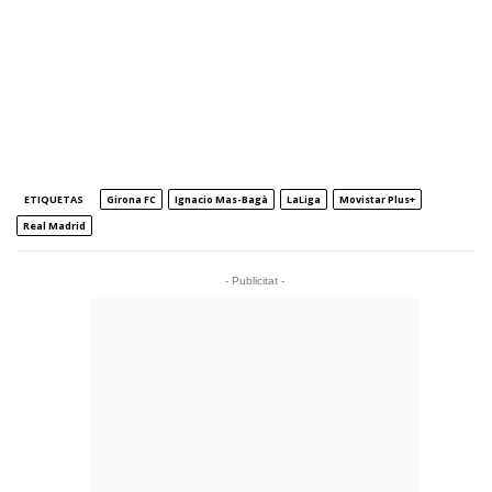
ETIQUETAS
Girona FC
Ignacio Mas-Bagà
LaLiga
Movistar Plus+
Real Madrid
- Publicitat -