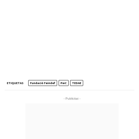
ETIQUETAS
Fundació Feindef
PwC
TEDAE
- Publicitat -