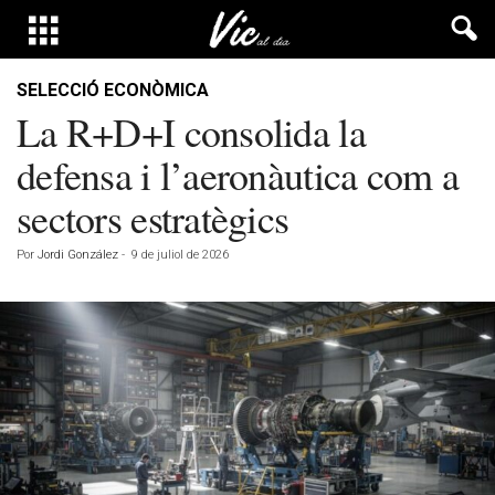
SELECCIÓ ECONÒMICA
La R+D+I consolida la
defensa i l’aeronàutica com a
sectors estratègics
Por
Jordi González
-
9 de juliol de 2026