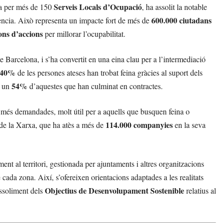
Serveis Locals d’Ocupació
ta per més de 150
, ha assolit la notable
600.000 ciutadans
ència. Això representa un impacte fort de més de
ons d’accions
per millorar l’ocupabilitat.
e Barcelona, i s’ha convertit en una eina clau per a l’intermediació
40%
de les persones ateses han trobat feina gràcies al suport dels
54%
b un
d’aquestes que han culminat en contractes.
 més demandades, molt útil per a aquells que busquen feina o
114.000 companyies
de la Xarxa, que ha atès a més de
en la seva
t al territori, gestionada per ajuntaments i altres organitzacions
 cada zona. Així, s’ofereixen orientacions adaptades a les realitats
Objectius de Desenvolupament Sostenible
ssoliment dels
relatius al