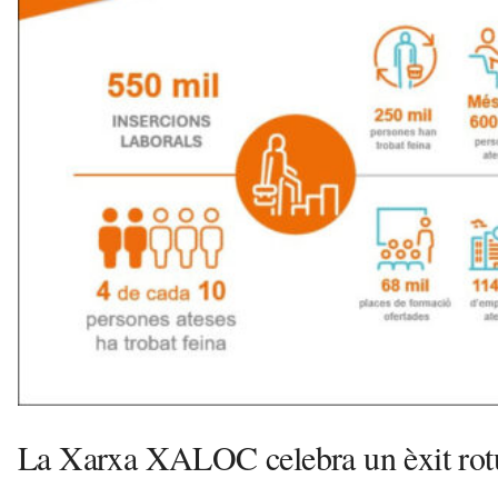
u
i
La Xarxa XALOC celebra un èxit rotu