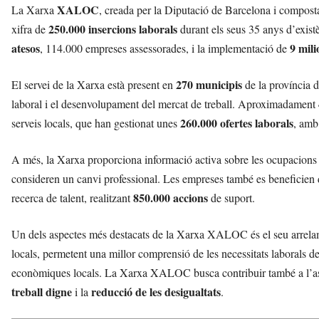
XALOC
La Xarxa
, creada per la Diputació de Barcelona i compos
250.000 insercions laborals
xifra de
durant els seus 35 anys d’exist
atesos
9 mili
, 114.000 empreses assessorades, i la implementació de
270 municipis
El servei de la Xarxa està present en
de la província d
laboral i el desenvolupament del mercat de treball. Aproximadament
260.000 ofertes laborals
serveis locals, que han gestionat unes
, am
A més, la Xarxa proporciona informació activa sobre les ocupacions
consideren un canvi professional. Les empreses també es beneficien 
850.000 accions
recerca de talent, realitzant
de suport.
Un dels aspectes més destacats de la Xarxa XALOC és el seu arrelamen
locals, permetent una millor comprensió de les necessitats laborals de
econòmiques locals. La Xarxa XALOC busca contribuir també a l’a
treball digne
reducció de les desigualtats
i la
.