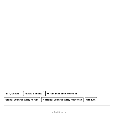
ETIQUETAS
Aràbia Saudita
Fòrum Econòmic Mundial
Global Cybersecurity Forum
National Cybersecurity Authority
UNITAR
- Publicitat -