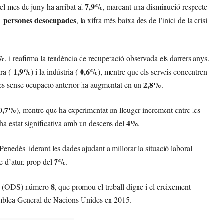
7,9%
el mes de juny ha arribat al
, marcant una disminució respecte
1 persones desocupades
, la xifra més baixa des de l’inici de la crisi
1%
, i reafirma la tendència de recuperació observada els darrers anys.
1,9%
0,6%
ra (-
) i la indústria (-
), mentre que els serveis concentren
2,8%
nes sense ocupació anterior ha augmentat en un
.
0,7%
), mentre que ha experimentat un lleuger increment entre les
4%
ha estat significativa amb un descens del
.
Penedès liderant les dades ajudant a millorar la situació laboral
7%
e d’atur, prop del
.
8
ble (ODS) número
, que promou el treball digne i el creixement
emblea General de Nacions Unides en 2015.