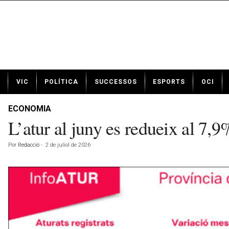
N
VIC
POLÍTICA
SUCCESSOS
ESPORTS
OCI
o
t
í
ECONOMIA
c
L’atur al juny es redueix al 7,
i
e
Por
Redacció
-
2 de juliol de 2026
s
d
e
V
i
c
a
v