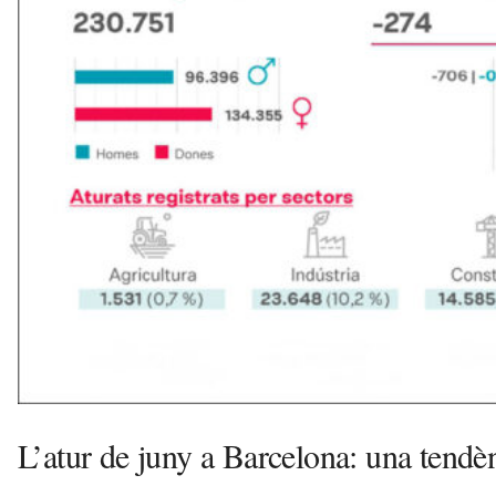
u
i
L’atur de juny a Barcelona: una tendèn