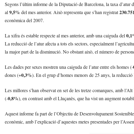
Segons l’últim informe de la Diputació de Barcelona, la taxa d’atur d
9,5%
230.75
al
del mes anterior. Això representa que s’han registrat
econòmica del 2007.
0,
La xifra és estable respecte al mes anterior, amb una caiguda del
La reducció de l’atur afecta a tots els sectors, especialment l’agricultu
la major part de la disminució. No obstant això, el número de perso
Les dades per sexes mostren una caiguda de l’atur entre els homes (-
0,3%
dones (+
). En el grup d’homes menors de 25 anys, la reducció 
Les millores s’han observat en set de les tretze comarques, amb l’Alt 
0,8%
(-
), en contrast amb el Lluçanès, que ha vist un augment notabl
Aquest informe fa part de l’Objectiu de Desenvolupament Sosteni
econòmic, amb l’explicació d’aquestes metes presentades per l’Ass